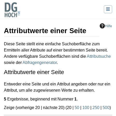
Hilfe
Attributwerte einer Seite
Wechseln zu:
Navigation
,
Suche
Diese Seite stellt eine einfache Suchoberfläche zum
Ermitteln aller Attribute auf einer bestimmten Seite bereit.
Andere verfügbare Suchoberflächen sind die
Attributsuche
sowie der
Abfragengenerator
.
Attributwerte einer Seite
Entweder eine Seite und ein Attribut angeben oder nur ein
Attribut, um alle zugewiesenen Werte zu erhalten.
5
Ergebnisse, beginnend mit Nummer
1
.
Zeige (
vorherige 20
|
nächste 20
) (
20
|
50
|
100
|
250
|
500
)