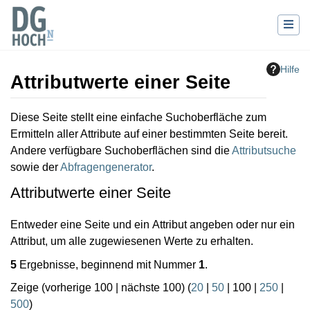
Hilfe
Attributwerte einer Seite
Wechseln zu:
Navigation
,
Suche
Diese Seite stellt eine einfache Suchoberfläche zum
Ermitteln aller Attribute auf einer bestimmten Seite bereit.
Andere verfügbare Suchoberflächen sind die
Attributsuche
sowie der
Abfragengenerator
.
Attributwerte einer Seite
Entweder eine Seite und ein Attribut angeben oder nur ein
Attribut, um alle zugewiesenen Werte zu erhalten.
5
Ergebnisse, beginnend mit Nummer
1
.
Zeige (
vorherige 100
|
nächste 100
) (
20
|
50
|
100
|
250
|
500
)