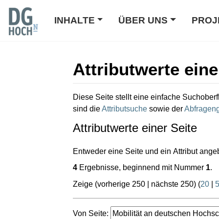
INHALTE
ÜBER UNS
PROJ
Attributwerte eine
Wechseln zu:
Navigation
,
Suche
Diese Seite stellt eine einfache Suchoberf
sind die
Attributsuche
sowie der
Abfrageng
Attributwerte einer Seite
Entweder eine Seite und ein Attribut ange
4
Ergebnisse, beginnend mit Nummer
1
.
Zeige (
vorherige 250
|
nächste 250
) (
20
|
Von Seite: