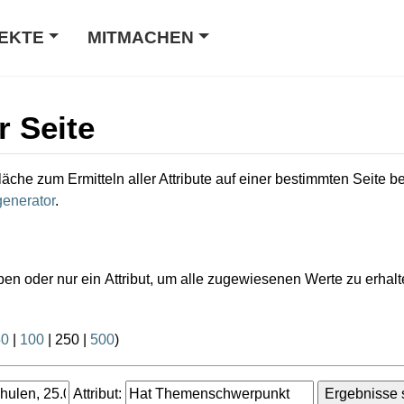
EKTE
MITMACHEN
r Seite
läche zum Ermitteln aller Attribute auf einer bestimmten Seite 
enerator
.
ben oder nur ein Attribut, um alle zugewiesenen Werte zu erhalt
50
|
100
|
250
|
500
)
Attribut: