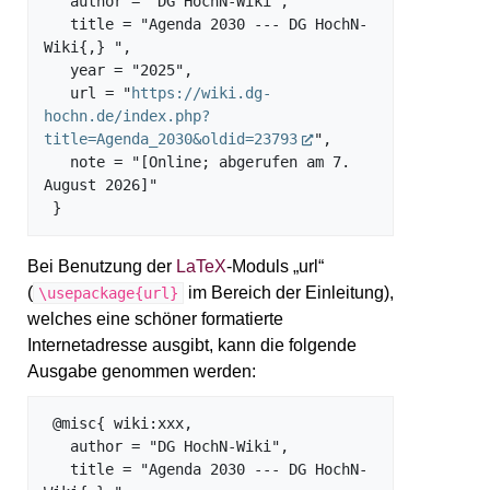
   author = "DG HochN-Wiki",

   title = "Agenda 2030 --- DG HochN-
Wiki{,} ",

   year = "2025",

   url = "
https://wiki.dg-
hochn.de/index.php?
title=Agenda_2030&oldid=23793
",

   note = "[Online; abgerufen am 7. 
August 2026]"

Bei Benutzung der
LaTeX
-Moduls „url“
(
im Bereich der Einleitung),
\usepackage{url}
welches eine schöner formatierte
Internetadresse ausgibt, kann die folgende
Ausgabe genommen werden:
 @misc{ wiki:xxx,

   author = "DG HochN-Wiki",

   title = "Agenda 2030 --- DG HochN-