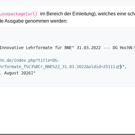
im Bereich der Einleitung), welches eine sch
\usepackage{url}
gende Ausgabe genommen werden:
hn.de/index.php?title=DG-
hrformate_f%C3%BCr_BNE%22_31.03.2022&oldid=25111
}
",
