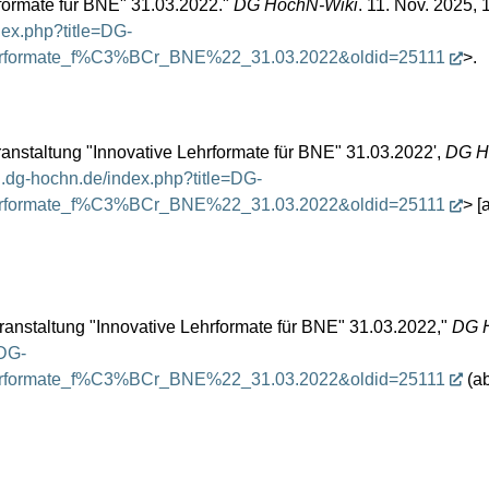
formate für BNE" 31.03.2022."
DG HochN-Wiki
. 11. Nov. 2025, 
ndex.php?title=DG-
hrformate_f%C3%BCr_BNE%22_31.03.2022&oldid=25111
>.
nstaltung "Innovative Lehrformate für BNE" 31.03.2022',
DG H
ki.dg-hochn.de/index.php?title=DG-
hrformate_f%C3%BCr_BNE%22_31.03.2022&oldid=25111
> [
nstaltung "Innovative Lehrformate für BNE" 31.03.2022,"
DG H
=DG-
hrformate_f%C3%BCr_BNE%22_31.03.2022&oldid=25111
(ab