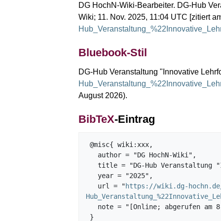
DG HochN-Wiki-Bearbeiter. DG-Hub Veran
Wiki; 11. Nov. 2025, 11:04 UTC [zitiert a
Hub_Veranstaltung_%22Innovative_Le
Bluebook-Stil
DG-Hub Veranstaltung "Innovative Lehrf
Hub_Veranstaltung_%22Innovative_Le
August 2026).
BibTeX
-Eintrag
 @misc{ wiki:xxx,

   author = "DG HochN-Wiki",

   title = "DG-Hub Veranstaltung "Innovative Lehrformate für BNE" 31.03.2022 --- DG HochN-Wiki{,} ",

   year = "2025",

   url = "
https://wiki.dg-hochn.de
Hub_Veranstaltung_%22Innovative_Le
   note = "[Online; abgerufen am 8. August 2026]"
