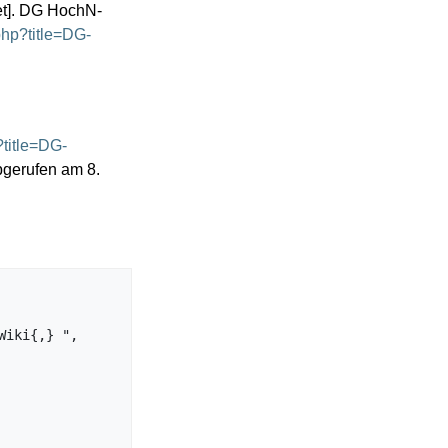
et]. DG HochN-
php?title=DG-
?title=DG-
gerufen am 8.