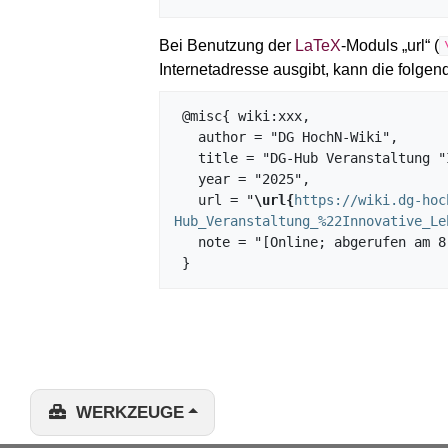
Bei Benutzung der
LaTeX
-Moduls „url“ (
Internetadresse ausgibt, kann die fol
 @misc{ wiki:xxx,

   author = "DG HochN-Wiki",

   title = "DG-Hub Veranstaltung "Innovative Lehrformate für BNE" 31.03.2022 --- DG HochN-Wiki{,} ",

   year = "2025",

   url = "
\url{
https://wiki.dg-hoc
Hub_Veranstaltung_%22Innovative_Le
   note = "[Online; abgerufen am 8. August 2026]"

WERKZEUGE