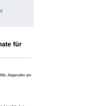
ate für
iki
. Abgerufen am