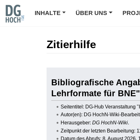
INHALTE
ÜBER UNS
PROJ
Zitierhilfe
Wechseln zu:
Navigation
,
Suche
Bibliografische Anga
Lehrformate für BNE"
Seitentitel: DG-Hub Veranstaltung 
Autor(en): DG HochN-Wiki-Bearbeit
Herausgeber:
DG HochN-Wiki
.
Zeitpunkt der letzten Bearbeitung:
Datum des Abrufs: 8. August 2026,