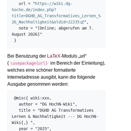
   url = "
https://wiki.dg-
hochn.de/index.php?
title=DGHD_AG_Transformatives_Lernen_%
26_Nachhaltigkeit&oldid=22235
",

   note = "[Online; abgerufen am 7. 
August 2026]"

Bei Benutzung der
LaTeX
-Moduls „url“
(
im Bereich der Einleitung),
\usepackage{url}
welches eine schöner formatierte
Internetadresse ausgibt, kann die folgende
Ausgabe genommen werden:
 @misc{ wiki:xxx,

   author = "DG HochN-Wiki",

   title = "DGHD AG Transformatives 
Lernen & Nachhaltigkeit --- DG HochN-
Wiki{,} ",

   year = "2025",
