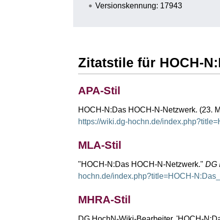
Versionskennung: 17943
Zitatstile für HOCH-
APA-Stil
HOCH-N:Das HOCH-N-Netzwerk. (23. M
https://wiki.dg-hochn.de/index.php?t
MLA-Stil
"HOCH-N:Das HOCH-N-Netzwerk."
DG 
hochn.de/index.php?title=HOCH-N:Da
MHRA-Stil
DG HochN-Wiki-Bearbeiter, 'HOCH-N:D