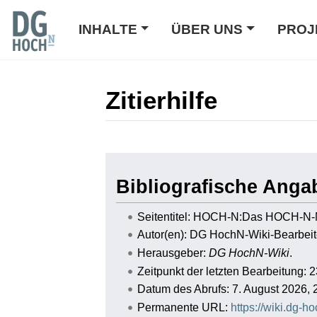
INHALTE
ÜBER UNS
PROJ
Zitierhilfe
Wechseln zu:
Navigation
,
Suche
Bibliografische Ang
Seitentitel: HOCH-N:Das HOCH-N-
Autor(en): DG HochN-Wiki-Bearbeit
Herausgeber:
DG HochN-Wiki
.
Zeitpunkt der letzten Bearbeitung: 
Datum des Abrufs: 7. August 2026,
Permanente URL:
https://wiki.dg