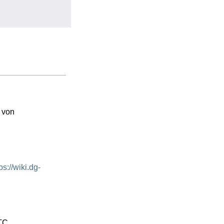
 von
ps://wiki.dg-
TC,