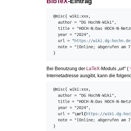
BibTeX
-Eintrag
 @misc{ wiki:xxx,

   author = "DG HochN-Wiki",

   title = "HOCH-N:Das HOCH-N-Netzwerk --- DG HochN-Wiki{,} ",

   year = "2024",

   url = "
https://wiki.dg-hochn.de
   note = "[Online; abgerufen am 7. August 2026]"

Bei Benutzung der
LaTeX
-Moduls „url“ (
Internetadresse ausgibt, kann die fol
 @misc{ wiki:xxx,

   author = "DG HochN-Wiki",

   title = "HOCH-N:Das HOCH-N-Netzwerk --- DG HochN-Wiki{,} ",

   year = "2024",

   url = "
\url{
https://wiki.dg-hoc
   note = "[Online; abgerufen am 7. August 2026]"
