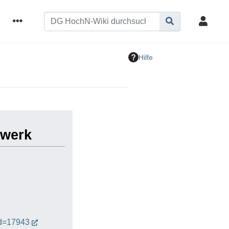
Hilfe
zwerk
id=17943