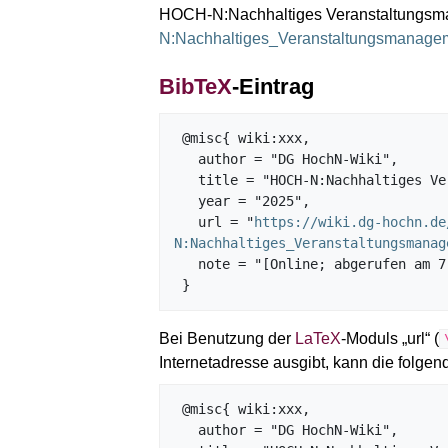
HOCH-N:Nachhaltiges Veranstaltungs
N:Nachhaltiges_Veranstaltungsmanage
BibTeX
-Eintrag
 @misc{ wiki:xxx,

   author = "DG HochN-Wiki",

   title = "HOCH-N:Nachhaltiges Veranstaltungsmanagement --- DG HochN-Wiki{,} ",

   year = "2025",

   url = "
https://wiki.dg-hochn.de
N:Nachhaltiges_Veranstaltungsmanag
   note = "[Online; abgerufen am 7. August 2026]"

Bei Benutzung der
LaTeX
-Moduls „url“ (
Internetadresse ausgibt, kann die fol
 @misc{ wiki:xxx,

   author = "DG HochN-Wiki",
