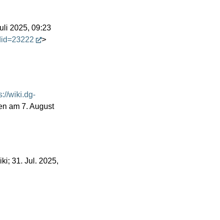
uli 2025, 09:23
did=23222
>
s://wiki.dg-
en am 7. August
; 31. Jul. 2025,