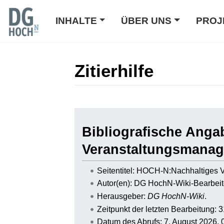
INHALTE
ÜBER UNS
PROJ
Zitierhilfe
Wechseln zu:
Navigation
,
Suche
Bibliografische Ang
Veranstaltungsmana
Seitentitel: HOCH-N:Nachhaltiges
Autor(en): DG HochN-Wiki-Bearbeit
Herausgeber:
DG HochN-Wiki
.
Zeitpunkt der letzten Bearbeitung: 
Datum des Abrufs: 7. August 2026,