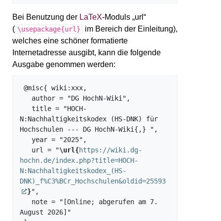
Bei Benutzung der
LaTeX
-Moduls „url“
(
im Bereich der Einleitung),
\usepackage{url}
welches eine schöner formatierte
Internetadresse ausgibt, kann die folgende
Ausgabe genommen werden:
 @misc{ wiki:xxx,

   author = "DG HochN-Wiki",

   title = "HOCH-
N:Nachhaltigkeitskodex (HS-DNK) für 
Hochschulen --- DG HochN-Wiki{,} ",

   year = "2025",

   url = "
\url{
https://wiki.dg-
hochn.de/index.php?title=HOCH-
N:Nachhaltigkeitskodex_(HS-
DNK)_f%C3%BCr_Hochschulen&oldid=25593
}
",

   note = "[Online; abgerufen am 7. 
August 2026]"
