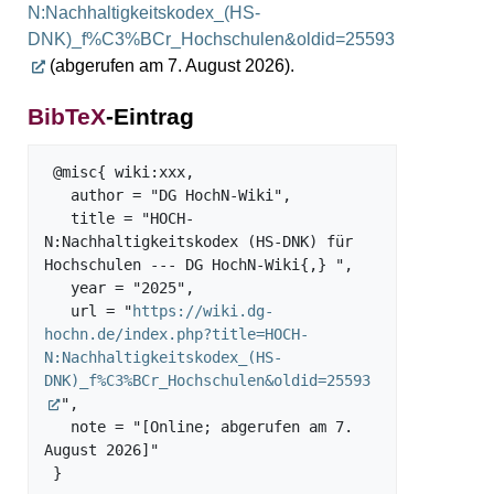
N:Nachhaltigkeitskodex_(HS-
DNK)_f%C3%BCr_Hochschulen&oldid=25593
(abgerufen am 7. August 2026).
BibTeX
-Eintrag
 @misc{ wiki:xxx,

   author = "DG HochN-Wiki",

   title = "HOCH-
N:Nachhaltigkeitskodex (HS-DNK) für 
Hochschulen --- DG HochN-Wiki{,} ",

   year = "2025",

   url = "
https://wiki.dg-
hochn.de/index.php?title=HOCH-
N:Nachhaltigkeitskodex_(HS-
DNK)_f%C3%BCr_Hochschulen&oldid=25593
",

   note = "[Online; abgerufen am 7. 
August 2026]"
