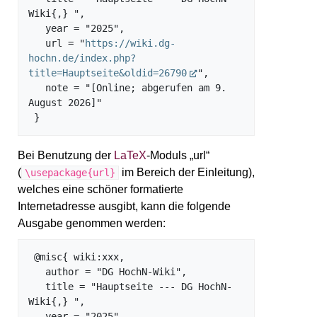
Wiki{,} ",

   year = "2025",

   url = "
https://wiki.dg-
hochn.de/index.php?
title=Hauptseite&oldid=26790
",

   note = "[Online; abgerufen am 9. 
August 2026]"

Bei Benutzung der
LaTeX
-Moduls „url“
(
im Bereich der Einleitung),
\usepackage{url}
welches eine schöner formatierte
Internetadresse ausgibt, kann die folgende
Ausgabe genommen werden:
 @misc{ wiki:xxx,

   author = "DG HochN-Wiki",

   title = "Hauptseite --- DG HochN-
Wiki{,} ",

   year = "2025",
