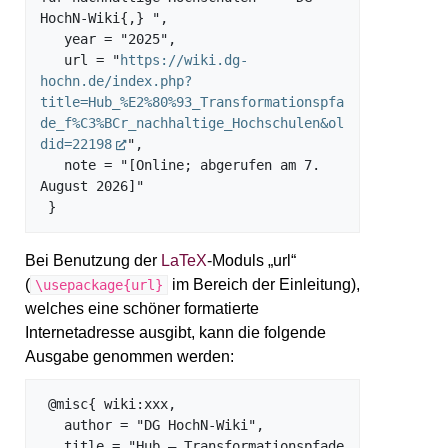
HochN-Wiki{,} ",

   year = "2025",

   url = "
https://wiki.dg-
hochn.de/index.php?
title=Hub_%E2%80%93_Transformationspfa
de_f%C3%BCr_nachhaltige_Hochschulen&ol
did=22198
",

   note = "[Online; abgerufen am 7. 
August 2026]"

Bei Benutzung der
LaTeX
-Moduls „url“
(
im Bereich der Einleitung),
\usepackage{url}
welches eine schöner formatierte
Internetadresse ausgibt, kann die folgende
Ausgabe genommen werden:
 @misc{ wiki:xxx,

   author = "DG HochN-Wiki",

   title = "Hub – Transformationspfade 