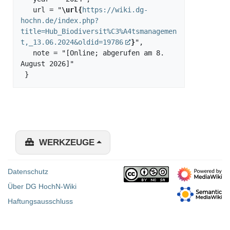
   url = "
\url{
https://wiki.dg-
hochn.de/index.php?
title=Hub_Biodiversit%C3%A4tsmanagemen
t,_13.06.2024&oldid=19786
}
",

   note = "[Online; abgerufen am 8. 
August 2026]"

WERKZEUGE
Datenschutz
Über DG HochN-Wiki
Haftungsausschluss