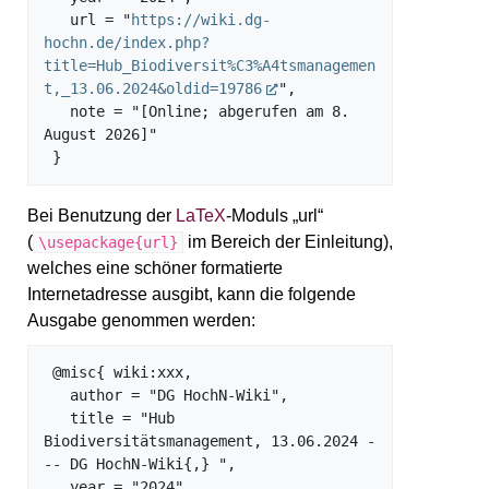
   url = "
https://wiki.dg-
hochn.de/index.php?
title=Hub_Biodiversit%C3%A4tsmanagemen
t,_13.06.2024&oldid=19786
",

   note = "[Online; abgerufen am 8. 
August 2026]"

Bei Benutzung der
LaTeX
-Moduls „url“
(
im Bereich der Einleitung),
\usepackage{url}
welches eine schöner formatierte
Internetadresse ausgibt, kann die folgende
Ausgabe genommen werden:
 @misc{ wiki:xxx,

   author = "DG HochN-Wiki",

   title = "Hub 
Biodiversitätsmanagement, 13.06.2024 -
-- DG HochN-Wiki{,} ",

   year = "2024",
