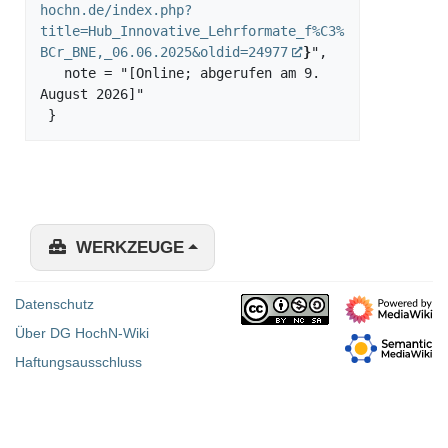
hochn.de/index.php?
title=Hub_Innovative_Lehrformate_f%C3%
BCr_BNE,_06.06.2025&oldid=24977
}
",

   note = "[Online; abgerufen am 9. 
August 2026]"

WERKZEUGE
Datenschutz
Über DG HochN-Wiki
Haftungsausschluss