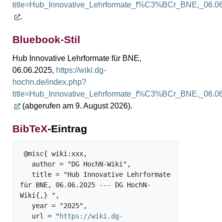
title=Hub_Innovative_Lehrformate_f%C3%BCr_BNE,_06.0
.
Bluebook-Stil
Hub Innovative Lehrformate für BNE,
06.06.2025,
https://wiki.dg-
hochn.de/index.php?
title=Hub_Innovative_Lehrformate_f%C3%BCr_BNE,_06.0
(abgerufen am 9. August 2026).
BibTeX
-Eintrag
 @misc{ wiki:xxx,

   author = "DG HochN-Wiki",

   title = "Hub Innovative Lehrformate 
für BNE, 06.06.2025 --- DG HochN-
Wiki{,} ",

   year = "2025",

   url = "
https://wiki.dg-