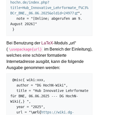
hochn.de/index.php?
title=Hub_Innovative_Lehrformate_f%C3%
BCr_BNE,_06.06.2025&oldid=24977
",

   note = "[Online; abgerufen am 9. 
August 2026]"

Bei Benutzung der
LaTeX
-Moduls „url“
(
im Bereich der Einleitung),
\usepackage{url}
welches eine schöner formatierte
Internetadresse ausgibt, kann die folgende
Ausgabe genommen werden:
 @misc{ wiki:xxx,

   author = "DG HochN-Wiki",

   title = "Hub Innovative Lehrformate 
für BNE, 06.06.2025 --- DG HochN-
Wiki{,} ",

   year = "2025",

   url = "
\url{
https://wiki.dg-