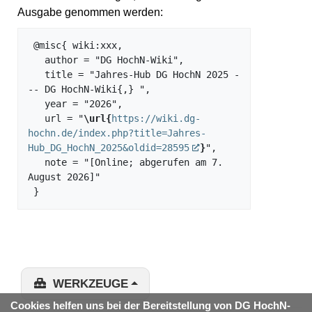
Ausgabe genommen werden:
 @misc{ wiki:xxx,

   author = "DG HochN-Wiki",

   title = "Jahres-Hub DG HochN 2025 -
-- DG HochN-Wiki{,} ",

   year = "2026",

   url = "
\url{
https://wiki.dg-
hochn.de/index.php?title=Jahres-
Hub_DG_HochN_2025&oldid=28595
}
",

   note = "[Online; abgerufen am 7. 
August 2026]"

WERKZEUGE
Cookies helfen uns bei der Bereitstellung von DG HochN-