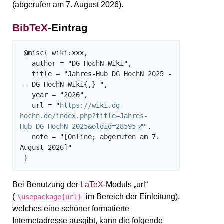
(abgerufen am 7. August 2026).
BibTeX
-Eintrag
 @misc{ wiki:xxx,

   author = "DG HochN-Wiki",

   title = "Jahres-Hub DG HochN 2025 -
-- DG HochN-Wiki{,} ",

   year = "2026",

   url = "
https://wiki.dg-
hochn.de/index.php?title=Jahres-
Hub_DG_HochN_2025&oldid=28595
",

   note = "[Online; abgerufen am 7. 
August 2026]"

Bei Benutzung der
LaTeX
-Moduls „url“
(
im Bereich der Einleitung),
\usepackage{url}
welches eine schöner formatierte
Internetadresse ausgibt, kann die folgende