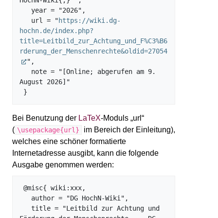
HochN-Wiki{,} ",

   year = "2026",

   url = "
https://wiki.dg-
hochn.de/index.php?
title=Leitbild_zur_Achtung_und_F%C3%B6
rderung_der_Menschenrechte&oldid=27054
",

   note = "[Online; abgerufen am 9. 
August 2026]"

Bei Benutzung der
LaTeX
-Moduls „url“
(
im Bereich der Einleitung),
\usepackage{url}
welches eine schöner formatierte
Internetadresse ausgibt, kann die folgende
Ausgabe genommen werden:
 @misc{ wiki:xxx,

   author = "DG HochN-Wiki",

   title = "Leitbild zur Achtung und 