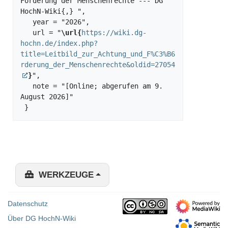
Förderung der Menschenrechte --- DG 
HochN-Wiki{,} ",

   year = "2026",

   url = "
\url{
https://wiki.dg-
hochn.de/index.php?
title=Leitbild_zur_Achtung_und_F%C3%B6
rderung_der_Menschenrechte&oldid=27054
}
",

   note = "[Online; abgerufen am 9. 
August 2026]"

WERKZEUGE
Datenschutz
Über DG HochN-Wiki