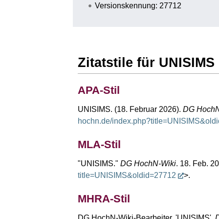
Versionskennung: 27712
Zitatstile für UNISIMS
APA-Stil
UNISIMS. (18. Februar 2026).
DG HochN
hochn.de/index.php?title=UNISIMS&old
MLA-Stil
"UNISIMS."
DG HochN-Wiki
. 18. Feb. 2
title=UNISIMS&oldid=27712
>.
MHRA-Stil
DG HochN-Wiki-Bearbeiter, 'UNISIMS',