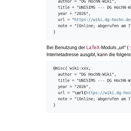
   author = "DG HochN-Wiki",

   title = "UNISIMS --- DG HochN-Wiki{,} ",

   year = "2026",

   url = "
https://wiki.dg-hochn.de
   note = "[Online; abgerufen am 7. August 2026]"

Bei Benutzung der
LaTeX
-Moduls „url“ (
Internetadresse ausgibt, kann die fol
 @misc{ wiki:xxx,

   author = "DG HochN-Wiki",

   title = "UNISIMS --- DG HochN-Wiki{,} ",

   year = "2026",

   url = "
\url{
https://wiki.dg-hoc
   note = "[Online; abgerufen am 7. August 2026]"
