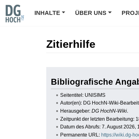
INHALTE
ÜBER UNS
PROJ
Zitierhilfe
Wechseln zu:
Navigation
,
Suche
Bibliografische Anga
Seitentitel: UNISIMS
Autor(en): DG HochN-Wiki-Bearbeit
Herausgeber:
DG HochN-Wiki
.
Zeitpunkt der letzten Bearbeitung: 
Datum des Abrufs: 7. August 2026,
Permanente URL:
https://wiki.dg-