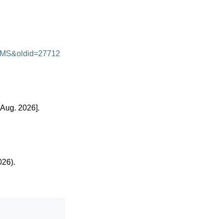
ISIMS&oldid=27712
 Aug. 2026].
026).