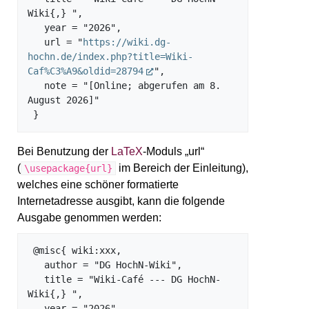
Wiki{,} ",

   year = "2026",

   url = "
https://wiki.dg-
hochn.de/index.php?title=Wiki-
Caf%C3%A9&oldid=28794
",

   note = "[Online; abgerufen am 8. 
August 2026]"

Bei Benutzung der
LaTeX
-Moduls „url“
(
im Bereich der Einleitung),
\usepackage{url}
welches eine schöner formatierte
Internetadresse ausgibt, kann die folgende
Ausgabe genommen werden:
 @misc{ wiki:xxx,

   author = "DG HochN-Wiki",

   title = "Wiki-Café --- DG HochN-
Wiki{,} ",

   year = "2026",
