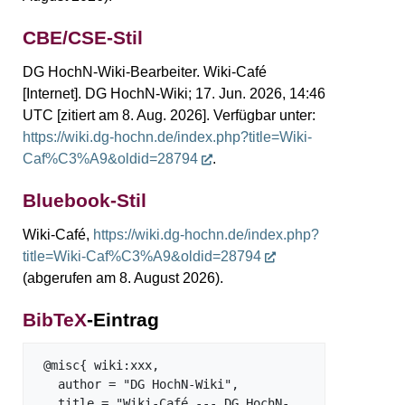
CBE/CSE-Stil
DG HochN-Wiki-Bearbeiter. Wiki-Café
[Internet]. DG HochN-Wiki; 17. Jun. 2026, 14:46
UTC [zitiert am 8. Aug. 2026]. Verfügbar unter:
https://wiki.dg-hochn.de/index.php?title=Wiki-
Caf%C3%A9&oldid=28794
.
Bluebook-Stil
Wiki-Café,
https://wiki.dg-hochn.de/index.php?
title=Wiki-Caf%C3%A9&oldid=28794
(abgerufen am 8. August 2026).
BibTeX
-Eintrag
 @misc{ wiki:xxx,

   author = "DG HochN-Wiki",

   title = "Wiki-Café --- DG HochN-