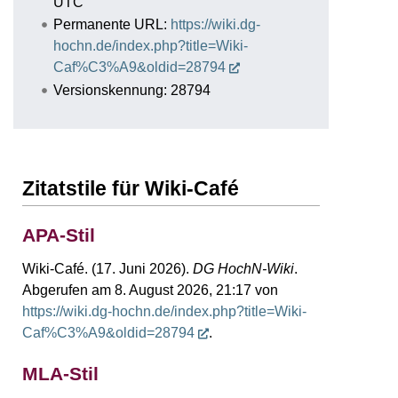
UTC
Permanente URL:
https://wiki.dg-
hochn.de/index.php?title=Wiki-
Caf%C3%A9&oldid=28794
Versionskennung: 28794
Zitatstile für Wiki-Café
APA-Stil
Wiki-Café. (17. Juni 2026).
DG HochN-Wiki
.
Abgerufen am 8. August 2026, 21:17 von
https://wiki.dg-hochn.de/index.php?title=Wiki-
Caf%C3%A9&oldid=28794
.
MLA-Stil