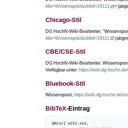
title=Wissenspool&oldid=29111
> [abg
Chicago-Stil
DG HochN-Wiki-Bearbeiter, "Wissenspoo
title=Wissenspool&oldid=29111
(abger
CBE/CSE-Stil
DG HochN-Wiki-Bearbeiter. Wissenspool [I
Verfügbar unter:
https://wiki.dg-hochn.d
Bluebook-Stil
Wissenspool,
https://wiki.dg-hochn.de/
BibTeX
-Eintrag
 @misc{ wiki:xxx,
