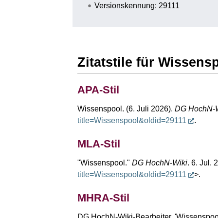
Versionskennung: 29111
Zitatstile für Wissens
APA-Stil
Wissenspool. (6. Juli 2026).
DG HochN-W
title=Wissenspool&oldid=29111
.
MLA-Stil
"Wissenspool."
DG HochN-Wiki
. 6. Jul.
title=Wissenspool&oldid=29111
>.
MHRA-Stil
DG HochN-Wiki-Bearbeiter, 'Wissenspoo