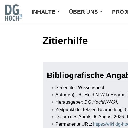
INHALTE
ÜBER UNS
PROJ
Zitierhilfe
Wechseln zu:
Navigation
,
Suche
Bibliografische Anga
Seitentitel: Wissenspool
Autor(en): DG HochN-Wiki-Bearbeit
Herausgeber:
DG HochN-Wiki
.
Zeitpunkt der letzten Bearbeitung: 
Datum des Abrufs: 6. August 2026,
Permanente URL:
https://wiki.dg-