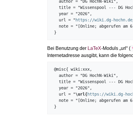
   author = "DG HochN-Wiki",

   title = "Wissenspool --- DG HochN-Wiki{,} ",

   year = "2026",

   url = "
https://wiki.dg-hochn.de
   note = "[Online; abgerufen am 6. August 2026]"

Bei Benutzung der
LaTeX
-Moduls „url“ (
Internetadresse ausgibt, kann die fol
 @misc{ wiki:xxx,

   author = "DG HochN-Wiki",

   title = "Wissenspool --- DG HochN-Wiki{,} ",

   year = "2026",

   url = "
\url{
https://wiki.dg-hoc
   note = "[Online; abgerufen am 6. August 2026]"
