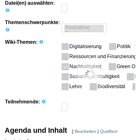
Datei(en) auswählen:
Themenschwerpunkte:
Wiki-Themen:
Digitalisierung
Politik
Ressourcen und Finanzierung
Nachhaltigkeit
Green Offi
Soziale Nachhaltigkeit
Kl
Lehre
Biodiversität
Teilnehmende:
Agenda und Inhalt
[
Bearbeiten
|
Quelltext