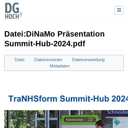
Datei
:
DiNaMo Präsentation
Summit-Hub-2024.pdf
Wechseln zu:
Navigation
,
Suche
Datei
Dateiversionen
Dateiverwendung
Metadaten