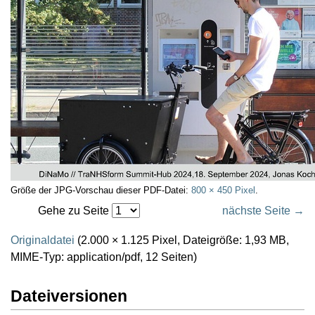
Größe der JPG-Vorschau dieser PDF-Datei:
800 × 450 Pixel
.
Gehe zu Seite
nächste Seite →
Originaldatei
(2.000 × 1.125 Pixel, Dateigröße: 1,93 MB,
MIME-Typ:
application/pdf
, 12 Seiten)
Dateiversionen