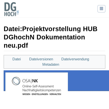
Datei
:
Projektvorstellung HUB
DGhochN Dokumentation
neu.pdf
Wechseln zu:
Navigation
,
Suche
Datei
Dateiversionen
Dateiverwendung
Metadaten