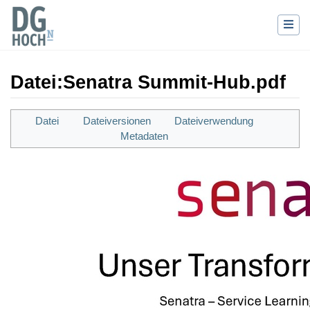
Datei
:
Senatra Summit-Hub.pdf
Wechseln zu:
Navigation
,
Suche
Datei
Dateiversionen
Dateiverwendung
Metadaten