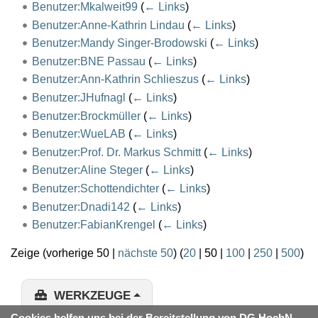
Benutzer:Mkalweit99
(
← Links
)
Benutzer:Anne-Kathrin Lindau
(
← Links
)
Benutzer:Mandy Singer-Brodowski
(
← Links
)
Benutzer:BNE Passau
(
← Links
)
Benutzer:Ann-Kathrin Schlieszus
(
← Links
)
Benutzer:JHufnagl
(
← Links
)
Benutzer:Brockmüller
(
← Links
)
Benutzer:WueLAB
(
← Links
)
Benutzer:Prof. Dr. Markus Schmitt
(
← Links
)
Benutzer:Aline Steger
(
← Links
)
Benutzer:Schottendichter
(
← Links
)
Benutzer:Dnadi142
(
← Links
)
Benutzer:FabianKrengel
(
← Links
)
Zeige (
vorherige 50
|
nächste 50
) (
20
|
50
|
100
|
250
|
500
)
WERKZEUGE
Cookies helfen uns bei der Bereitstellung von DG HochN-