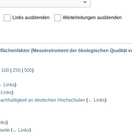
Links ausblenden
Weiterleitungen ausblenden
flächenfaktor (Messinstrument der ökologischen Qualität
|
100
|
250
|
500
)
 Links
)
Links
)
achhaltigkeit an deutschen Hochschulen
(
← Links
)
nks
)
seite
(
← Links
)