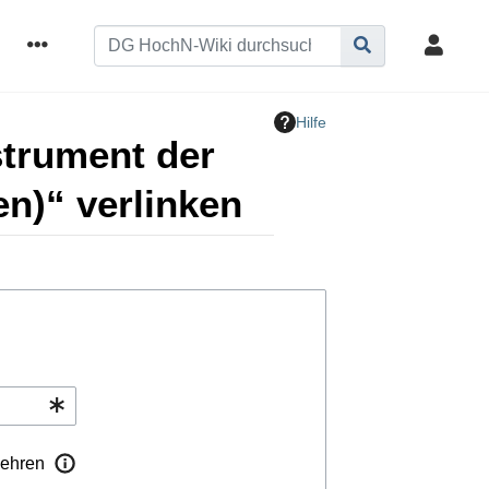
Hilfe
strument der
n)“ verlinken
ehren