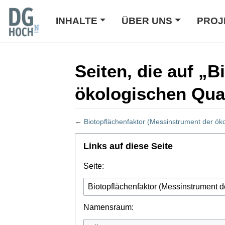
INHALTE
ÜBER UNS
PROJ
Seiten, die auf „
ökologischen Qua
←
Biotopflächenfaktor (Messinstrument der ök
Wechseln zu:
Navigation
,
Suche
Links auf diese Seite
Seite:
Namensraum: