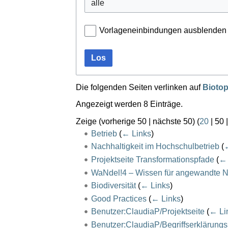
Vorlageneinbindungen ausblenden
Los
Die folgenden Seiten verlinken auf
Biotop
Angezeigt werden 8 Einträge.
Zeige (
vorherige 50
|
nächste 50
) (
20
|
50
Betrieb
(
← Links
)
Nachhaltigkeit im Hochschulbetrieb
(
←
Projektseite Transformationspfade
(
← 
WaNdel!4 – Wissen für angewandte N
Biodiversität
(
← Links
)
Good Practices
(
← Links
)
Benutzer:ClaudiaP/Projektseite
(
← Li
Benutzer:ClaudiaP/Begriffserklärungs