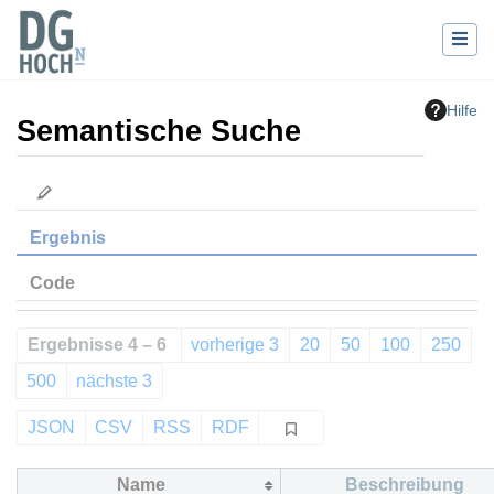
Hilfe
Semantische Suche
Wechseln zu:
Navigation
,
Suche
Ergebnis
Code
Ergebnisse 4 – 6
vorherige 3
20
50
100
250
500
nächste 3
JSON
CSV
RSS
RDF
Name
Beschreibung