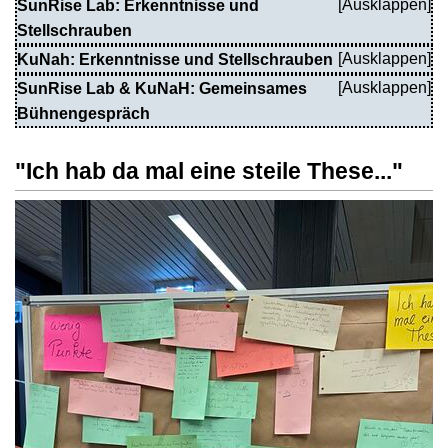
SunRise Lab: Erkenntnisse und
Stellschrauben
KuNah: Erkenntnisse und Stellschrauben
SunRise Lab & KuNaH: Gemeinsames
Bühnengespräch
"Ich hab da mal eine steile These..."