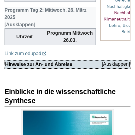
Gerechtigk
Nachhaltigkeit
Programm Tag 2: Mittwoch, 26. März
Nachhaltig
2025
Klimaneutralität
Lehre
,
Biodiv
Betrieb
Programm Mittwoch
Uhrzeit
26.03.
Link zum edupad
Hinweise zur An- und Abreise
Einblicke in die wissenschaftliche
Synthese