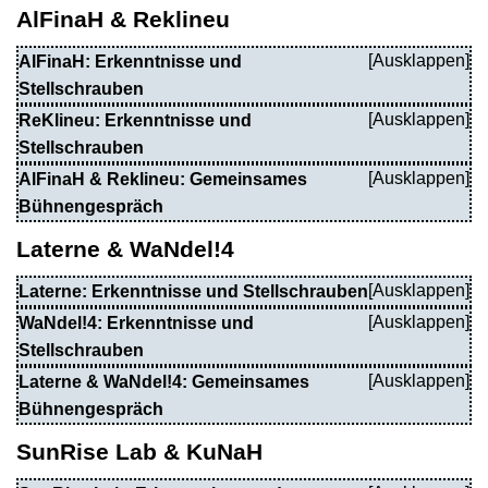
AlFinaH & Reklineu
AlFinaH: Erkenntnisse und
Stellschrauben
ReKlineu: Erkenntnisse und
Stellschrauben
AlFinaH & Reklineu: Gemeinsames
Bühnengespräch
Laterne & WaNdel!4
Laterne: Erkenntnisse und Stellschrauben
WaNdel!4: Erkenntnisse und
Stellschrauben
Laterne & WaNdel!4: Gemeinsames
Bühnengespräch
SunRise Lab & KuNaH