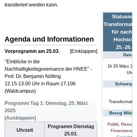
transferiert werden kann.
Statussem
Transformati
für nachha
Agenda und Informationen
Hochschu
25.-26.0
Vorprogramm am 25.03.
Datum
"Einblicke in die
Di 25 März 20
Nachhaltigkeitsgovernance der HNEE" -
Uhr
Prof. Dr. Benjamin Nölting
12.15-13.00 Uhr in Raum 17.106
Schwerpu
(Waldcampus)
Transformatio
Programm Tag 1: Dienstag, 25. März
2025
Bezug Wiki-
Politik
,
Ressour
Programm Dienstag
Uhrzeit
Finanzierung
25.03.