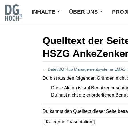
INHALTE
ÜBER UNS
PROJ
Quelltext der Se
HSZG AnkeZenker
←
Datei:DG Hub Managementsysteme EMAS H
Wechseln zu:
Navigation
,
Suche
Du bist aus den folgenden Gründen nicht b
Diese Aktion ist auf Benutzer beschrän
Du hast nicht die erforderlichen Benut
Du kannst den Quelltext dieser Seite betr