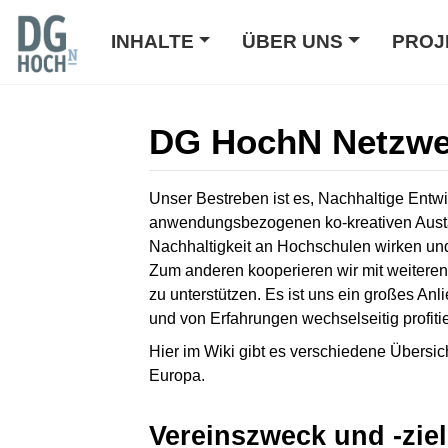
INHALTE
ÜBER UNS
PROJ
DG HochN Netzwe
Wechseln zu:
Navigation
,
Suche
Unser Bestreben ist es, Nachhaltige Entw
anwendungsbezogenen ko-kreativen Austaus
Nachhaltigkeit an Hochschulen wirken un
Zum anderen kooperieren wir mit weiteren
zu unterstützen. Es ist uns ein großes An
und von Erfahrungen wechselseitig profiti
Hier im Wiki gibt es verschiedene Übersi
Europa.
Vereinszweck und -zie