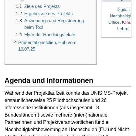
1.1
Ziele des Projekts
Digitalisi
1.2
Ergebnisse des Projekts
Nachhaltigkei
1.3
Anwendung und Registrierung
Office
,
Klimane
beim Tool
Lehre
,
Be
1.4
Flyer der Handlungsfelder
2
Präsentationsfolien, Hub vom
10.07.25
Agenda und Informationen
Während der Projektlaufzeit konnte das UNISIMS-Projekt
erstaunlicherweise 25 Pilothochschulen und 26
interessierte Institutionen (aus insgesamt 13
Bundesländern) sowie mehrere (inter-)nationale
Partnerinnen und Projektverantwortlichen für die
Nachhaltigkeitsbewertung an Hochschulen (EU und Nicht-