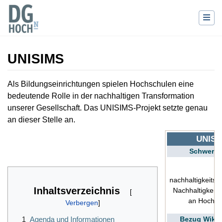
UNISIMS
Wechseln zu:
Navigation
,
Suche
Als Bildungseinrichtungen spielen Hochschulen eine
bedeutende Rolle in der nachhaltigen Transformation
unserer Gesellschaft. Das UNISIMS-Projekt setzte genau
an dieser Stelle an.
UNISI
Schwerpu
nachhaltigkeit
Inhaltsverzeichnis
Nachhaltigkeit
an Hochsc
Bezug Wiki
1
Agenda und Informationen