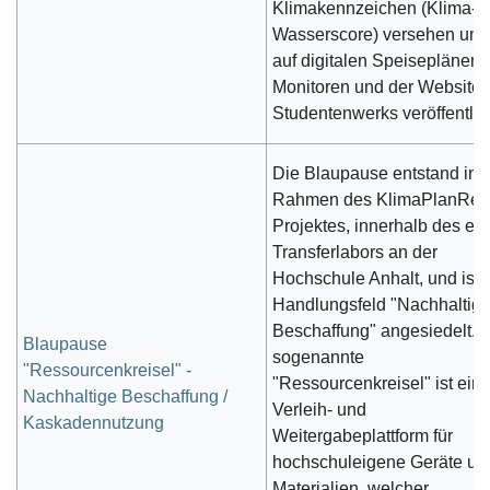
Klimakennzeichen (Klima- 
Wasserscore) versehen und
auf digitalen Speiseplänen,
Monitoren und der Website 
Studentenwerks veröffentlich
Die Blaupause entstand im
Rahmen des KlimaPlanRea
Projektes, innerhalb des ers
Transferlabors an der
Hochschule Anhalt, und ist 
Handlungsfeld "Nachhaltig
Beschaffung" angesiedelt. 
Blaupause
sogenannte
"Ressourcenkreisel" -
"Ressourcenkreisel" ist ein
Nachhaltige Beschaffung /
Verleih- und
Kaskadennutzung
Weitergabeplattform für
hochschuleigene Geräte un
Materialien, welcher