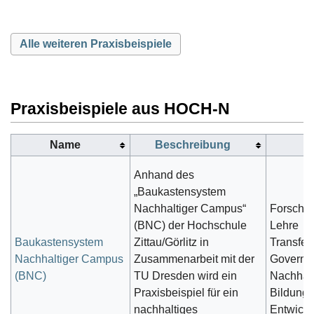
Alle weiteren Praxisbeispiele
Praxisbeispiele aus HOCH-N
Name
Beschreibung
H
Anhand des
„Baukastensystem
Nachhaltiger Campus“
Forschu
(BNC) der Hochschule
Lehre
Baukastensystem
Zittau/Görlitz in
Transfer
Nachhaltiger Campus
Zusammenarbeit mit der
Governa
(BNC)
TU Dresden wird ein
Nachhalt
Praxisbeispiel für ein
Bildung 
nachhaltiges
Entwick