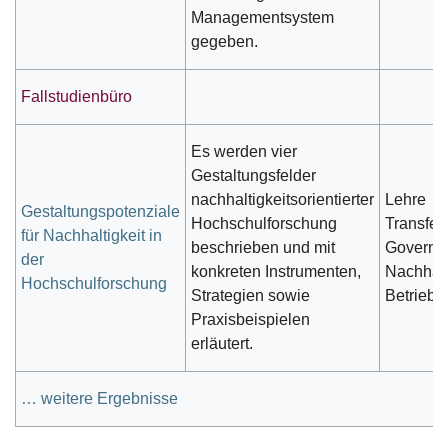
Managementsystem
gegeben.
Fallstudienbüro
Es werden vier
Gestaltungsfelder
nachhaltigkeitsorientierter
Lehre
Gestaltungspotenziale
Hochschulforschung
Transfer
für Nachhaltigkeit in
beschrieben und mit
Governa
der
konkreten Instrumenten,
Nachhalt
Hochschulforschung
Strategien sowie
Betrieb
Praxisbeispielen
erläutert.
… weitere Ergebnisse