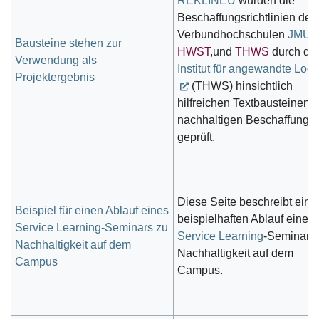
REKLINEU
wurden die
Beschaffungsrichtlinien der
Verbundhochschulen
JMU
,
Bausteine stehen zur
HWST
,und
THWS
durch da
Verwendung als
Institut für angewandte Logis
Projektergebnis
(THWS) hinsichtlich
hilfreichen Textbausteinen z
nachhaltigen Beschaffung
geprüft.
Diese Seite beschreibt eine
Beispiel für einen Ablauf eines
beispielhaften Ablauf eines
Service Learning-Seminars zu
Service Learning
-Seminars
Nachhaltigkeit auf dem
Nachhaltigkeit auf dem
Campus
Campus.