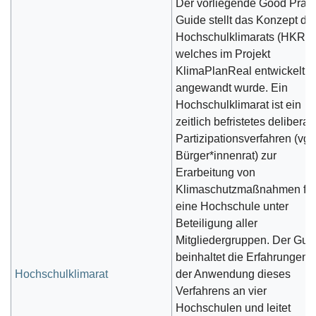
Der vorliegende Good Pract
Guide stellt das Konzept de
Hochschulklimarats (HKR) v
welches im Projekt
KlimaPlanReal entwickelt u
angewandt wurde. Ein
Hochschulklimarat ist ein
zeitlich befristetes deliberat
Partizipationsverfahren (vgl.
Bürger*innenrat) zur
Erarbeitung von
Klimaschutzmaßnahmen für
eine Hochschule unter
Beteiligung aller
Mitgliedergruppen. Der Gui
beinhaltet die Erfahrungen m
Hochschulklimarat
der Anwendung dieses
Verfahrens an vier
Hochschulen und leitet