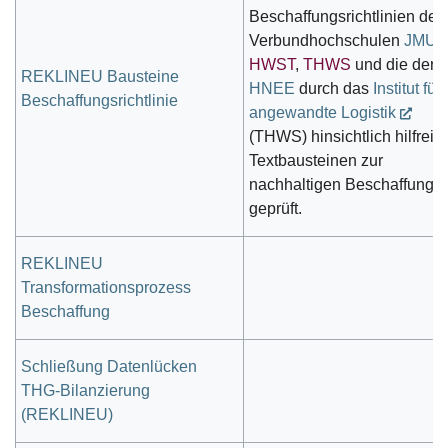
Beschaffungsrichtlinien der
Verbundhochschulen
JMU
,
HWST
,
THWS
und die der
REKLINEU Bausteine
HNEE
durch das
Institut für
Beschaffungsrichtlinie
angewandte Logistik
(THWS) hinsichtlich hilfreic
Textbausteinen zur
nachhaltigen Beschaffung
geprüft.
REKLINEU
Transformationsprozess
Beschaffung
Schließung Datenlücken
THG-Bilanzierung
(REKLINEU)