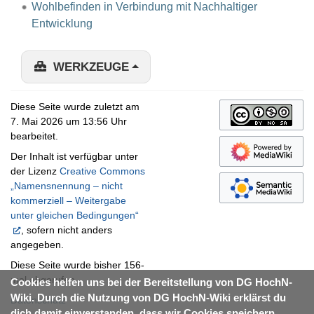
Wohlbefinden in Verbindung mit Nachhaltiger
Entwicklung
WERKZEUGE
Diese Seite wurde zuletzt am
7. Mai 2026 um 13:56 Uhr
bearbeitet.
Der Inhalt ist verfügbar unter
der Lizenz
Creative Commons
„Namensnennung – nicht
kommerziell – Weitergabe
unter gleichen Bedingungen“
, sofern nicht anders
angegeben.
Diese Seite wurde bisher 156-
mal abgerufen.
Cookies helfen uns bei der Bereitstellung von DG HochN-
Wiki. Durch die Nutzung von DG HochN-Wiki erklärst du
Datenschutz
dich damit einverstanden, dass wir Cookies speichern.