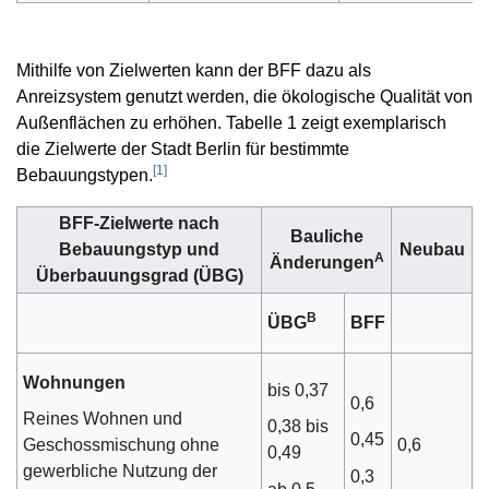
Mithilfe von Zielwerten kann der BFF dazu als
Anreizsystem genutzt werden, die ökologische Qualität von
Außenflächen zu erhöhen. Tabelle 1 zeigt exemplarisch
die Zielwerte der Stadt Berlin für bestimmte
[
1
]
Bebauungstypen.
BFF-Zielwerte nach
Bauliche
Bebauungstyp und
Neubau
A
Änderungen
Überbauungsgrad (ÜBG)
B
ÜBG
BFF
Wohnungen
bis 0,37
0,6
Reines Wohnen und
0,38 bis
0,45
0,6
Geschossmischung ohne
0,49
gewerbliche Nutzung der
0,3