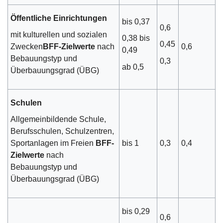
Öffentliche Einrichtungen
bis 0,37
0,6
mit kulturellen und sozialen
0,38 bis
0,45
0,6
Zwecken
BFF-Zielwerte
nach
0,49
Bebauungstyp und
0,3
ab 0,5
Überbauungsgrad (ÜBG)
Schulen
Allgemeinbildende Schule,
Berufsschulen, Schulzentren,
bis 1
0,3
0,4
Sportanlagen im Freien
BFF-
Zielwerte
nach
Bebauungstyp und
Überbauungsgrad (ÜBG)
bis 0,29
0,6