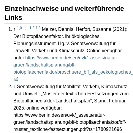
Einzelnachweise und weiterführende
Links
1,0
1,1
1,2
1,3
↑
Melzer, Dennis; Herfort, Susanne (2021):
Der Biotopflächenfaktor. Ihr ökologisches
Planungsinstrument. Hg. v. Senatsverwaltung für
Umwelt, Verkehr und Klimaschutz. Online verfügbar
unter
https://www.berlin.de/sen/uvk/_assets/natur-
gruen/landschaftsplanung/bff-
biotopflaechenfaktor/broschuere_bff_als_oekologisches
↑
Senatsverwaltung für Mobilität, Verkehr, Klimaschutz
und Umwelt: „Muster der textlichen Festsetzungen zum
Biotopflächenfaktor-Landschaftsplan“, Stand: Februar
2025, online verfügbar:
https://www.berlin.de/sen/uvk/_assets/natur-
gruen/landschaftsplanung/bff-biotopflaechenfaktor/bff-
muster_textliche-festsetzungen.pdf?ts=1780921696