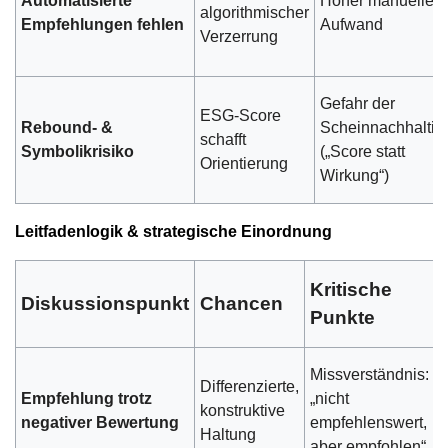
Automatisierte
Hoher manueller
algorithmischer
Empfehlungen fehlen
Aufwand
Verzerrung
Gefahr der
ESG-Score
Rebound- &
Scheinnachhaltigk
schafft
Symbolikrisiko
(„Score statt
Orientierung
Wirkung“)
Leitfadenlogik & strategische Einordnung
Kritische
Diskussionspunkt
Chancen
Punkte
Missverständnis:
Differenzierte,
Empfehlung trotz
„nicht
konstruktive
negativer Bewertung
empfehlenswert,
Haltung
aber empfohlen“