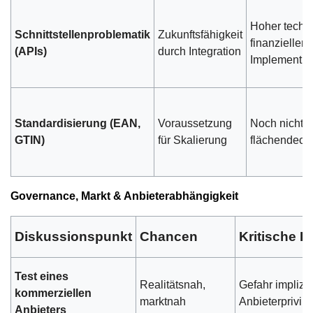
Hoher techn
Schnittstellenproblematik
Zukunftsfähigkeit
finanzieller
(APIs)
durch Integration
Implementie
Standardisierung (EAN,
Voraussetzung
Noch nicht
GTIN)
für Skalierung
flächendeck
Governance, Markt & Anbieterabhängigkeit
Diskussionspunkt
Chancen
Kritische P
Test eines
Realitätsnah,
Gefahr implizit
kommerziellen
marktnah
Anbieterprivil
Anbieters