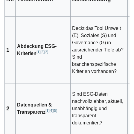
(
Deckt das Tool Umwelt
(E), Soziales (S) und
Governance (G) in
Abdeckung ESG-
1
ausreichender Tiefe ab?
1
[
1
]
[
2
]
[
3
]
Kriterien
Sind
branchenspezifische
Kriterien vorhanden?
Sind ESG-Daten
nachvollziehbar, aktuell,
Datenquellen &
2
unabhängig und
1
[
1
]
[
4
]
[
5
]
Transparenz
transparent
dokumentiert?