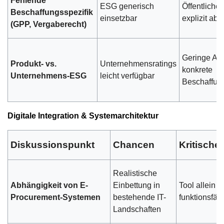
Fehlende
ESG generisch
Öffentliche
Beschaffungsspezifik
einsetzbar
explizit abg
(GPP, Vergaberecht)
Geringe Aus
Produkt- vs.
Unternehmensratings
konkrete
Unternehmens-ESG
leicht verfügbar
Beschaffun
Digitale Integration & Systemarchitektur
Diskussionspunkt
Chancen
Kritische
Realistische
Abhängigkeit von E-
Einbettung in
Tool allein n
Procurement-Systemen
bestehende IT-
funktionsfäh
Landschaften