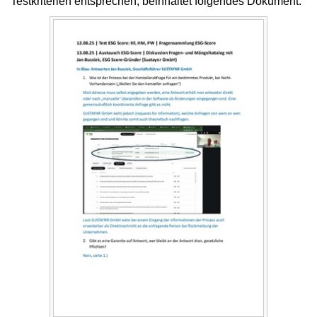
Testkriterien entsprechen, beinhaltet folgendes Dokument: