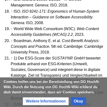
Management
. Geneva: ISO, 2018.
↑
ISO.
ISO 9241-171: Ergonomics of Human-System
Interaction – Guidance on Software Accessibility
.
Geneva: ISO, 2008.
↑
World Wide Web Consortium (W3C).
Web Content
Accessibility Guidelines (WCAG) 2.2
, 2023.
↑
Boardman, Anthony E. et al.
Cost-Benefit Analysis:
Concepts and Practice
. 5th ed. Cambridge: Cambridge
University Press, 2018.
↑
1) Der ESG-Score der
SUSTAYNR GmbH
bewertet
Produkte anhand von ESG-Kriterien (Umwelt,
Soziales, Governance) und integriert diese in digitale
Kataloge. Ziel ist Transparenz und Vergleichbarkeit im
Einkauf. Die Methodik kombiniert öffentliche Daten,
Cookies helfen uns bei der Bereitstellung von DG HochN-
Herstellerangaben und Zertifizierungen; das Produkt
Wiki. Durch die Nutzung von DG HochN-Wiki erklärst du
dich damit einverstanden, dass wir Cookies speichern.
wurde durch den
High-Tech Gründerfonds (HTGF)
und
Business Angels gefördert.
Weitere Informationen
Okay
↑
EAN: Eindeutige Produktkennzeichnung (EU-