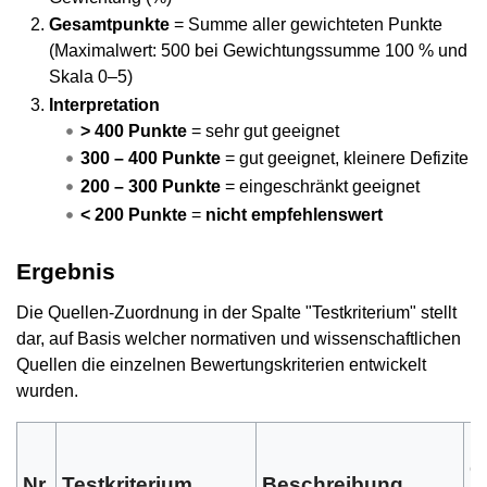
Gesamtpunkte
= Summe aller gewichteten Punkte
(Maximalwert: 500 bei Gewichtungssumme 100 % und
Skala 0–5)
Interpretation
> 400 Punkte
= sehr gut geeignet
300 – 400 Punkte
= gut geeignet, kleinere Defizite
200 – 300 Punkte
= eingeschränkt geeignet
< 200 Punkte
=
nicht empfehlenswert
Ergebnis
Die Quellen-Zuordnung in der Spalte "Testkriterium" stellt
dar, auf Basis welcher normativen und wissenschaftlichen
Quellen die einzelnen Bewertungskriterien entwickelt
wurden.
G
Nr.
Testkriterium
Beschreibung