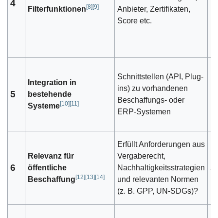
4
1
[
8
]
[
9
]
Filterfunktionen
Anbieter, Zertifikaten,
Score etc.
Schnittstellen (API, Plug-
Integration in
ins) zu vorhandenen
5
bestehende
1
Beschaffungs- oder
[
10
]
[
11
]
Systeme
ERP-Systemen
Erfüllt Anforderungen aus
Relevanz für
Vergaberecht,
6
öffentliche
Nachhaltigkeitsstrategien
5
[
12
]
[
13
]
[
14
]
Beschaffung
und relevanten Normen
(z. B. GPP, UN-SDGs)?