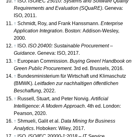
↑
ISO.
ISO/IEC 25010: Systems and Software Quality
Requirements and Evaluation (SQuaRE)
. Geneva:
ISO, 2011.
↑
Schmidt, Roy, and Frank Hanssmann.
Enterprise
Application Integration
. Boston: Addison-Wesley,
2000.
↑
ISO.
ISO 20400: Sustainable Procurement –
Guidance
. Geneva: ISO, 2017.
↑
European Commission.
Buying Green! Handbook on
Green Public Procurement
. 3rd ed. Brussels, 2016.
↑
Bundesministerium für Wirtschaft und Klimaschutz
(BMWK).
Leitfaden zur nachhaltigen öffentlichen
Beschaffung
, 2022.
↑
Russell, Stuart, and Peter Norvig.
Artificial
Intelligence: A Modern Approach
. 4th ed. London:
Pearson, 2020.
↑
Shmueli, Galit et al.
Data Mining for Business
Analytics
. Hoboken: Wiley, 2017.
↑
ISO.
ISO/IEC 20000-1:2018 – IT Service