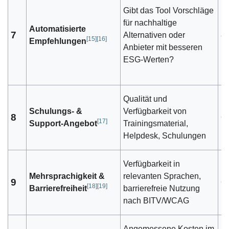
Gibt das Tool Vorschläge
für nachhaltige
Automatisierte
7
Alternativen oder
8
[
15
]
[
16
]
Empfehlungen
Anbieter mit besseren
ESG-Werten?
Qualität und
Schulungs- &
Verfügbarkeit von
8
6
[
17
]
Support-Angebot
Trainingsmaterial,
Helpdesk, Schulungen
Verfügbarkeit in
Mehrsprachigkeit &
relevanten Sprachen,
9
6
[
18
]
[
19
]
Barrierefreiheit
barrierefreie Nutzung
nach BITV/WCAG
Angemessene Kosten im