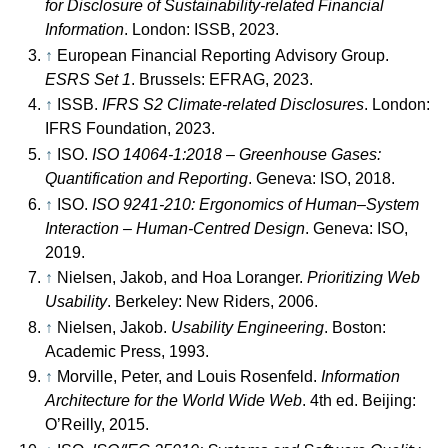
for Disclosure of Sustainability-related Financial
Information
. London: ISSB, 2023.
↑
European Financial Reporting Advisory Group.
ESRS Set 1
. Brussels: EFRAG, 2023.
↑
ISSB.
IFRS S2 Climate-related Disclosures
. London:
IFRS Foundation, 2023.
↑
ISO.
ISO 14064-1:2018 – Greenhouse Gases:
Quantification and Reporting
. Geneva: ISO, 2018.
↑
ISO.
ISO 9241-210: Ergonomics of Human–System
Interaction – Human-Centred Design
. Geneva: ISO,
2019.
↑
Nielsen, Jakob, and Hoa Loranger.
Prioritizing Web
Usability
. Berkeley: New Riders, 2006.
↑
Nielsen, Jakob.
Usability Engineering
. Boston:
Academic Press, 1993.
↑
Morville, Peter, and Louis Rosenfeld.
Information
Architecture for the World Wide Web
. 4th ed. Beijing:
O’Reilly, 2015.