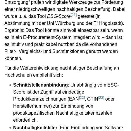
Entsorgung“ prüfen wir digitale Werkzeuge zur Förderung
einer niedrigschwelligen nachhaltigen Beschaffung. Dabei
[
21
]
wurde u. a. das Tool
ESG-Score
getestet (in
Abstimmung mit der Uni Würzburg und der TH Ingolstadt).
Ergebnis: Das Tool könnte sinnvoll einsetzbar sein, wenn
es in ein E-Procurement-System integriert wird – dann ist
es intuitiv und praktikabel nutzbar, da die vorhandenen
Filter-, Vergleichs- und Suchfunktionen genutzt werden
könnten.
Für die Weiterentwicklung nachhaltiger Beschaffung an
Hochschulen empfiehlt sich:
Schnittstellenanbindung:
Unabhängig vom ESG-
Score ist der Zugriff auf eindeutige
[
22
]
[
23
]
Produktkennzeichnungen (EAN
, GTIN
oder
Herstellernummer) zur Einbindung von
produktspezifischen Nachhaltigkeitskennzahlen
erforderlich.
Nachhaltigkeitsfilter:
Eine Einbindung von Software