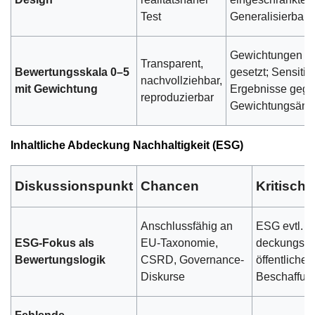
Test
Generalisierbarke
Gewichtungen no
Transparent,
Bewertungsskala 0–5
gesetzt; Sensitivi
nachvollziehbar,
mit Gewichtung
Ergebnisse geg
reproduzierbar
Gewichtungsänd
Inhaltliche Abdeckung Nachhaltigkeit (ESG)
Diskussionspunkt
Chancen
Kritisch
Anschlussfähig an
ESG evtl. ni
ESG-Fokus als
EU-Taxonomie,
deckungsgle
Bewertungslogik
CSRD, Governance-
öffentlicher
Diskurse
Beschaffun