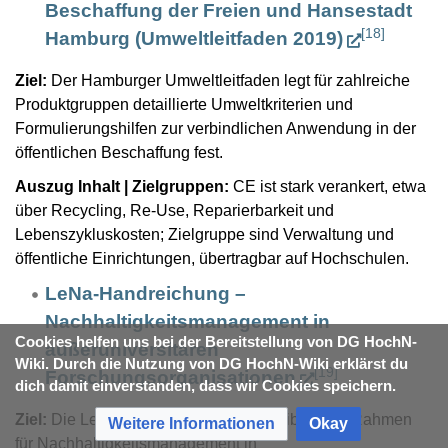
Beschaffung der Freien und Hansestadt
[
18
]
Hamburg (Umweltleitfaden 2019)
Ziel:
Der Hamburger Umweltleitfaden legt für zahlreiche
Produktgruppen detaillierte Umweltkriterien und
Formulierungshilfen zur verbindlichen Anwendung in der
öffentlichen Beschaffung fest.
Auszug Inhalt | Zielgruppen:
CE ist stark verankert, etwa
über Recycling, Re-Use, Reparierbarkeit und
Lebenszykluskosten; Zielgruppe sind Verwaltung und
öffentliche Einrichtungen, übertragbar auf Hochschulen.
LeNa-Handreichung –
Nachhaltigkeitsmanagement in
Cookies helfen uns bei der Bereitstellung von DG HochN-
außeruniversitären
Wiki. Durch die Nutzung von DG HochN-Wiki erklärst du
[
19
]
Forschungsorganisationen
dich damit einverstanden, dass wir Cookies speichern.
Ziel:
Die LeNa-Handreichung beschreibt einen Rahmen
Weitere Informationen
Okay
für Nachhaltigkeitsmanagement in