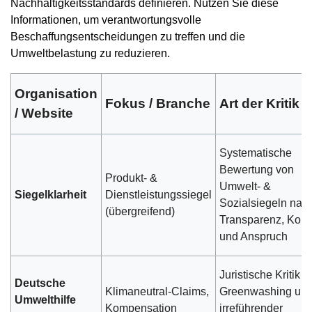
Nachhaltigkeitsstandards definieren. Nutzen Sie diese
Informationen, um verantwortungsvolle
Beschaffungsentscheidungen zu treffen und die
Umweltbelastung zu reduzieren.
Organisation
Fokus / Branche
Art der Kritik
/ Website
Systematische
Bewertung von
Produkt- &
Umwelt- &
Siegelklarheit
Dienstleistungssiegel
Sozialsiegeln nac
(übergreifend)
Transparenz, Kontr
und Anspruch
Juristische Kritik a
Deutsche
Klimaneutral-Claims,
Greenwashing un
Umwelthilfe
Kompensation
irreführender