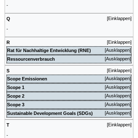
-
Q
-
R
Rat für Nachhaltige Entwicklung (RNE)
Ressourcenverbrauch
S
Scope Emissionen
Scope 1
Scope 2
Scope 3
Sustainable Development Goals (SDGs)
T
-