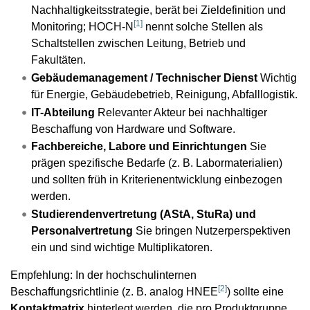
Nachhaltigkeitsstrategie, berät bei Zieldefinition und
[
1
]
Monitoring; HOCH-N
nennt solche Stellen als
Schaltstellen zwischen Leitung, Betrieb und
Fakultäten.
Gebäudemanagement / Technischer Dienst
Wichtig
für Energie, Gebäudebetrieb, Reinigung, Abfalllogistik.
IT-Abteilung
Relevanter Akteur bei nachhaltiger
Beschaffung von Hardware und Software.
Fachbereiche, Labore und Einrichtungen
Sie
prägen spezifische Bedarfe (z. B. Labormaterialien)
und sollten früh in Kriterienentwicklung einbezogen
werden.
Studierendenvertretung (AStA, StuRa) und
Personalvertretung
Sie bringen Nutzerperspektiven
ein und sind wichtige Multiplikatoren.
Empfehlung: In der hochschulinternen
[
2
]
Beschaffungsrichtlinie (z. B. analog HNEE
) sollte eine
Kontaktmatrix
hinterlegt werden, die pro Produktgruppe