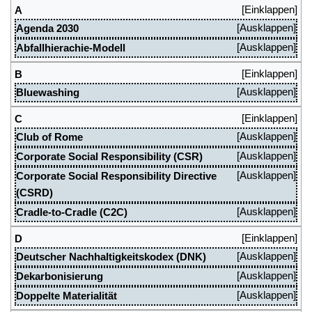
A
Agenda 2030
Abfallhierachie-Modell
B
Bluewashing
C
Club of Rome
Corporate Social Responsibility (CSR)
Corporate Social Responsibility Directive
(CSRD)
Cradle-to-Cradle (C2C)
D
Deutscher Nachhaltigkeitskodex (DNK)
Dekarbonisierung
Doppelte Materialität