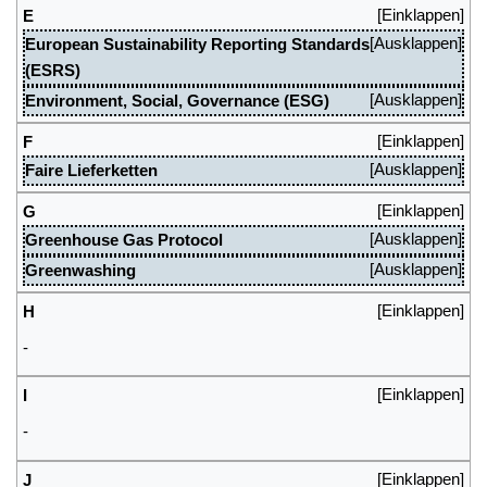
E
European Sustainability Reporting Standards
(ESRS)
Environment, Social, Governance (ESG)
F
Faire Lieferketten
G
Greenhouse Gas Protocol
Greenwashing
H
-
I
-
J