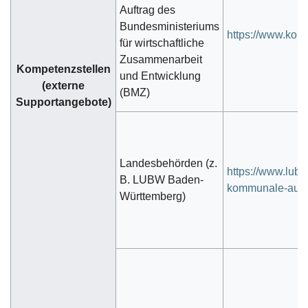
Auftrag des
Bundesministeriums
https://www.komp
für wirtschaftliche
Zusammenarbeit
Kompetenzstellen
und Entwicklung
(externe
(BMZ)
Supportangebote)
Landesbehörden (z.
https://www.lubw
B. LUBW Baden-
kommunale-aufga
Württemberg)