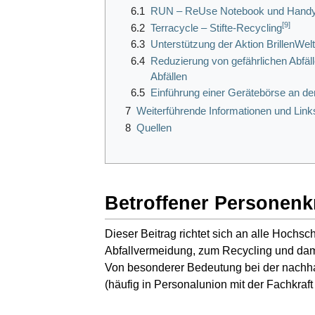
6.1
RUN – ReUse Notebook und Handy
[
9
]
6.2
Terracycle – Stifte-Recycling
6.3
Unterstützung der Aktion BrillenWelt
6.4
Reduzierung von gefährlichen Abfä
Abfällen
6.5
Einführung einer Gerätebörse an 
7
Weiterführende Informationen und Link
8
Quellen
Betroffener Personenk
Dieser Beitrag richtet sich an alle Hoch
Abfallvermeidung, zum Recycling und dami
Von besonderer Bedeutung bei der nachhal
(häufig in Personalunion mit der Fachkraft 