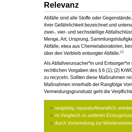
Relevanz
Abfälle sind alle Stoffe oder Gegenstände, 
ihrer Gefährlichkeit bezeichnet und unter
zwei-, vier- und sechsstellige Abfallschl
Menge, Art, Ursprung, Sammlungshäufigke
Abfälle, etwa aus Chemielaboratorien, be
[
4
]
über den Verbleib entsorgter Abfälle.
Als Abfallverursacher*in und Entsorger*
rechtlichen Vorgaben des § 6 (1); (2) Kr
zu recyceln. Sollten diese Maßnahmen nicht
Maßnahmen innerhalb der Rangfolge Vorr
Vermeidungsgrundsatz geht die Verpflicht
langlebig, reparaturfreundlich, wied
im Vergleich zu anderen Erzeugnisse
durch Vorbereitung zur Wiederverwen