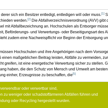
[
1
]
derer sich ein Besitzer entledigt, entledigen will oder muss.
Si
[
2
]
schieden werden.
Die Abfallverzeichnisverordnung (AVV) gibt 
üssel mit Abfallbezeichnung an. Hochschulen als Entsorger müsse
it, Beförderungs- und Verwertungs- oder Beseitigungsart des 
steht zudem eine Nachweispflicht vor Beginn der Entsorgung u
in müssen Hochschulen und ihre Angehörigen nach dem Vorsorge
WG einen maßgeblichen Beitrag leisten, Abfälle zu vermeiden, 
 greifen, ist eine energetische Verwertung sicher zu stellen. G
ang haben, die den Schutz von Mensch und Umwelt am besten 
[
5
]
ung einher, Erzeugnisse zu beschaffen, die
erverwendbar oder verwertbar sind,
n zu weniger oder schadstoffärmeren Abfällen führen und
dung oder Recycling hergestellt wurden.