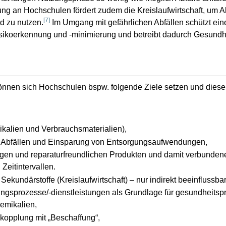
ng an Hochschulen fördert zudem die Kreislaufwirtschaft, um A
[
7
]
d zu nutzen.
Im Umgang mit gefährlichen Abfällen schützt ei
isikoerkennung und -minimierung und betreibt dadurch Gesundh
nnen sich Hochschulen bspw. folgende Ziele setzen und diese 
kalien und Verbrauchsmaterialien),
 Abfällen und Einsparung von Entsorgungsaufwendungen,
igen und reparaturfreundlichen Produkten und damit verbunden
Zeitintervallen.
Sekundärstoffe (Kreislaufwirtschaft) – nur indirekt beeinflussba
ngsprozesse/-dienstleistungen als Grundlage für gesundheitsp
emikalien,
kkopplung mit „Beschaffung“,