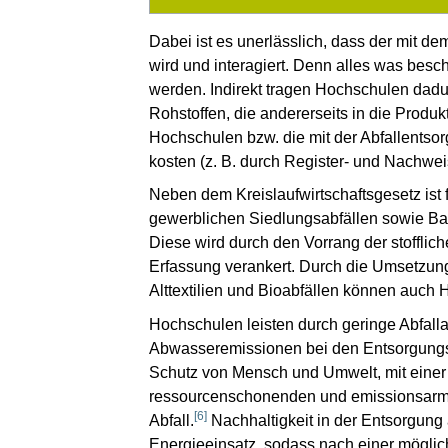
Dabei ist es unerlässlich, dass der mit 
wird und interagiert. Denn alles was besch
werden. Indirekt tragen Hochschulen dadu
Rohstoffen, die andererseits in die Produk
Hochschulen bzw. die mit der Abfallents
kosten (z. B. durch Register- und Nachweis
Neben dem Kreislaufwirtschaftsgesetz ist 
gewerblichen Siedlungsabfällen sowie Bau-
Diese wird durch den Vorrang der stoffli
Erfassung verankert. Durch die Umsetzung 
Alttextilien und Bioabfällen können auch H
Hochschulen leisten durch geringe Abfall
Abwasseremissionen bei den Entsorgungs
Schutz von Mensch und Umwelt, mit einer
ressourcenschonenden und emissionsarme
[
6
]
Abfall.
Nachhaltigkeit in der Entsorgung
Energieeinsatz, sodass nach einer möglic