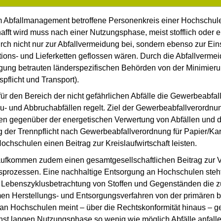
dem Abfallmanagement betroffene Personenkreis einer Hochschul
afft wird muss nach einer Nutzungsphase, meist stofflich oder e
rch nicht nur zur Abfallvermeidung bei, sondern ebenso zur Ei
tions- und Lieferketten geflossen wären. Durch die Abfallvermei
orgung betrauten länderspezifischen Behörden von der Minimie
pflicht und Transport).
für den Bereich der nicht gefährlichen Abfälle die Gewerbeabfa
 und Abbruchabfällen regelt. Ziel der Gewerbeabfallverordnung 
chen gegenüber der energetischen Verwertung von Abfällen und
der Trennpflicht nach Gewerbeabfallverordnung für Papier/Kart
ochschulen einen Beitrag zur Kreislaufwirtschaft leisten.
aufkommen zudem einen gesamtgesellschaftlichen Beitrag zur Ve
prozessen. Eine nachhaltige Entsorgung an Hochschulen st
 Lebenszyklusbetrachtung von Stoffen und Gegenständen die zu
n Herstellungs- und Entsorgungsverfahren von der primären b
 an Hochschulen meint – über die Rechtskonformität hinaus – ge
hst langen Nutzungsphase so wenig wie möglich Abfälle anfalle