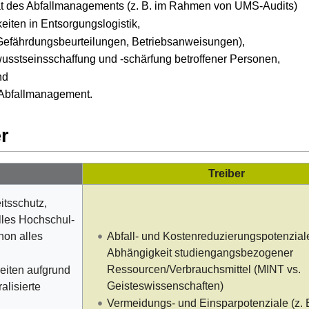
tät des Abfallmanagements (z. B. im Rahmen von UMS-Audits)
iten in Entsorgungslogistik,
 Gefährdungsbeurteilungen, Betriebsanweisungen),
usstseinsschaffung und -schärfung betroffener Personen,
nd
 Abfallmanagement.
r
Treiber
itsschutz,
elles Hochschul-
hon alles
Abfall- und Kostenreduzierungspotenziale
Abhängigkeit studiengangsbezogener
Ressourcen/Verbrauchsmittel (MINT vs.
eiten aufgrund
Geisteswissenschaften)
alisierte
Vermeidungs- und Einsparpotenziale (z. 