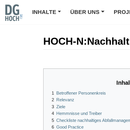
INHALTE
ÜBER UNS
PROJ
HOCH-N
:
Nachhalt
Wechseln zu:
Navigation
,
Suche
Inha
1
Betroffener Personenkreis
2
Relevanz
3
Ziele
4
Hemmnisse und Treiber
5
Checkliste nachhaltiges Abfallmanage
6
Good Practice