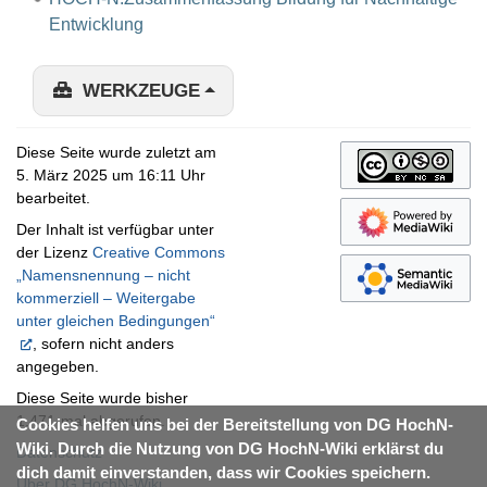
Entwicklung
WERKZEUGE
Diese Seite wurde zuletzt am
5. März 2025 um 16:11 Uhr
bearbeitet.
Der Inhalt ist verfügbar unter
der Lizenz
Creative Commons
„Namensnennung – nicht
kommerziell – Weitergabe
unter gleichen Bedingungen“
, sofern nicht anders
angegeben.
Diese Seite wurde bisher
1.471-mal abgerufen.
Cookies helfen uns bei der Bereitstellung von DG HochN-
Wiki. Durch die Nutzung von DG HochN-Wiki erklärst du
Datenschutz
dich damit einverstanden, dass wir Cookies speichern.
Über DG HochN-Wiki