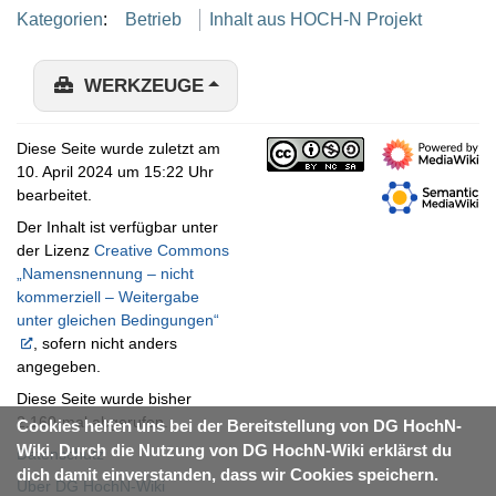
Kategorien
:
Betrieb
Inhalt aus HOCH-N Projekt
WERKZEUGE
Diese Seite wurde zuletzt am
10. April 2024 um 15:22 Uhr
bearbeitet.
Der Inhalt ist verfügbar unter
der Lizenz
Creative Commons
„Namensnennung – nicht
kommerziell – Weitergabe
unter gleichen Bedingungen“
, sofern nicht anders
angegeben.
Diese Seite wurde bisher
2.160-mal abgerufen.
Cookies helfen uns bei der Bereitstellung von DG HochN-
Wiki. Durch die Nutzung von DG HochN-Wiki erklärst du
Datenschutz
dich damit einverstanden, dass wir Cookies speichern.
Über DG HochN-Wiki