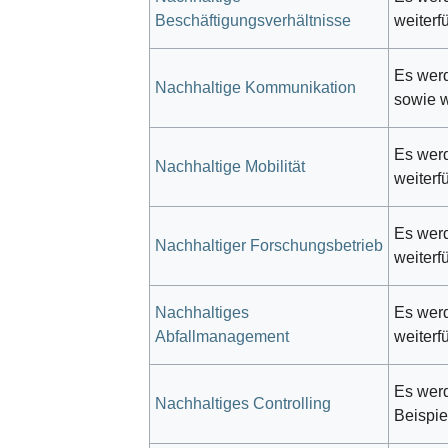
Beschäftigungsverhältnisse
weiterf
Es werd
Nachhaltige Kommunikation
sowie w
Es werd
Nachhaltige Mobilität
weiterf
Es werd
Nachhaltiger Forschungsbetrieb
weiterf
Nachhaltiges
Es werd
Abfallmanagement
weiterf
Es werd
Nachhaltiges Controlling
Beispie