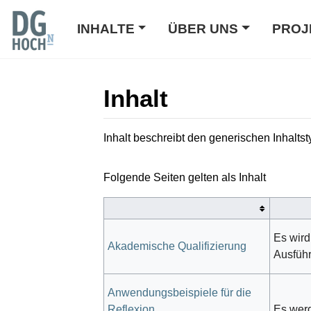
INHALTE
ÜBER UNS
PROJ
Inhalt
Wechseln zu:
Navigation
,
Suche
Inhalt beschreibt den generischen Inhalts
Folgende Seiten gelten als Inhalt
Es wird
Akademische Qualifizierung
Ausführ
Anwendungsbeispiele für die
Reflexion
Es werd