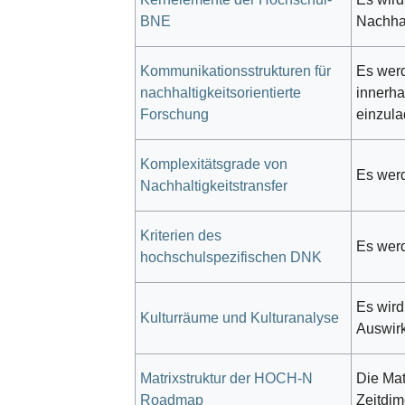
BNE
Nachha
Kommunikationsstrukturen für
Es werd
nachhaltigkeitsorientierte
innerha
Forschung
einzula
Komplexitätsgrade von
Es werd
Nachhaltigkeitstransfer
Kriterien des
Es werd
hochschulspezifischen DNK
Es wird
Kulturräume und Kulturanalyse
Auswirk
Matrixstruktur der HOCH-N
Die Mat
Roadmap
Zeitdi