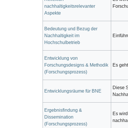
nachhaltigkeitsrelevanter
Forschu
Aspekte
Bedeutung und Bezug der
Nachhaltigkeit im
Einführ
Hochschulbetrieb
Entwicklung von
Forschungsdesigns & Methodik
Es geht
(Forschungsprozess)
Diese S
Entwicklungsräume für BNE
Nachhal
Ergebnisfindung &
Es wird
Dissemination
nachhal
(Forschungsprozess)