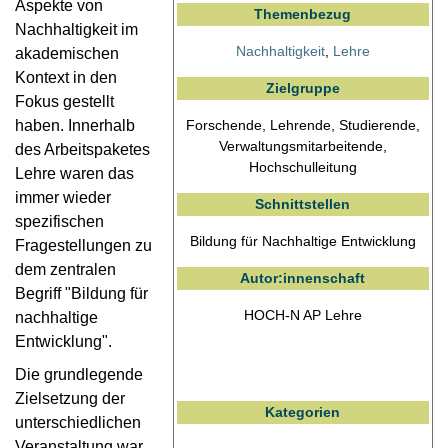
Aspekte von
Themenbezug
Nachhaltigkeit im
Nachhaltigkeit
,
Lehre
akademischen
Kontext in den
Zielgruppe
Fokus gestellt
Forschende, Lehrende, Studierende,
haben. Innerhalb
Verwaltungsmitarbeitende,
des Arbeitspaketes
Hochschulleitung
Lehre waren das
immer wieder
Schnittstellen
spezifischen
Bildung für Nachhaltige Entwicklung
Fragestellungen zu
dem zentralen
Autor:innenschaft
Begriff "Bildung für
HOCH-N AP Lehre
nachhaltige
Entwicklung".
Die grundlegende
Zielsetzung der
Kategorien
unterschiedlichen
Veranstaltung war