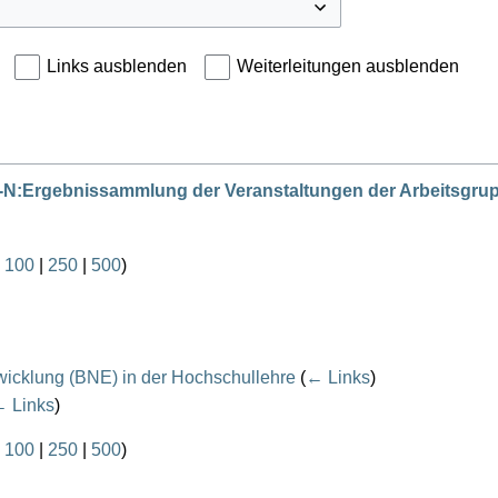
Links ausblenden
Weiterleitungen ausblenden
N:Ergebnissammlung der Veranstaltungen der Arbeitsgru
|
100
|
250
|
500
)
icklung (BNE) in der Hochschullehre
(
← Links
)
 Links
)
|
100
|
250
|
500
)