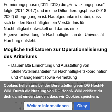
Formierungsphase (2011-2013) die „Entwicklungsphase“
folgte (2014-2017) und in eine Diffundierungsphase (2018-
2022) übergegangen ist. Hauptgedanke ist dabei, dass
sich bei den Beschäftigten ein Verständnis für
Nachhaltigkeit entwickelt und daraus eine
Eigenverantwortung für Nachhaltigkeit an der Universität
Hamburg entsteht.
Mögliche Indikatoren zur Operationalisierung
des Kriteriums
Dauerhafte Einrichtung und Ausstattung von
Stellen/Stellenanteilen für Nachhaltigkeitskoordination
und -management sowie -vernetzung
Benennung von Verantwortlichen für Nachhaltigkeit:
Cookies helfen uns bei der Bereitstellung von DG HochN-
in den leitenden Organen
Wiki. Durch die Nutzung von DG HochN-Wiki erklärst du
in den Fakultäten
dich damit einverstanden, dass wir Cookies speichern.
in den Instituten und Einrichtungen, u. a.
Weitere Informationen
Okay
Rechenzentrum und Bibliothek