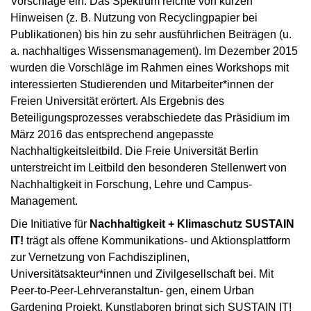
Vorschläge ein. Das Spektrum reichte von kurzen
Hinweisen (z. B. Nutzung von Recyclingpapier bei
Publikationen) bis hin zu sehr ausführlichen Beiträgen (u.
a. nachhaltiges Wissensmanagement). Im Dezember 2015
wurden die Vorschläge im Rahmen eines Workshops mit
interessierten Studierenden und Mitarbeiter*innen der
Freien Universität erörtert. Als Ergebnis des
Beteiligungsprozesses verabschiedete das Präsidium im
März 2016 das entsprechend angepasste
Nachhaltigkeitsleitbild. Die Freie Universität Berlin
unterstreicht im Leitbild den besonderen Stellenwert von
Nachhaltigkeit in Forschung, Lehre und Campus-
Management.
Die Initiative für
Nachhaltigkeit + Klimaschutz SUSTAIN
IT!
trägt als offene Kommunikations- und Aktionsplattform
zur Vernetzung von Fachdisziplinen,
Universitätsakteur*innen und Zivilgesellschaft bei. Mit
Peer-to-Peer-Lehrveranstaltun- gen, einem Urban
Gardening Projekt, Kunstlaboren bringt sich SUSTAIN IT!