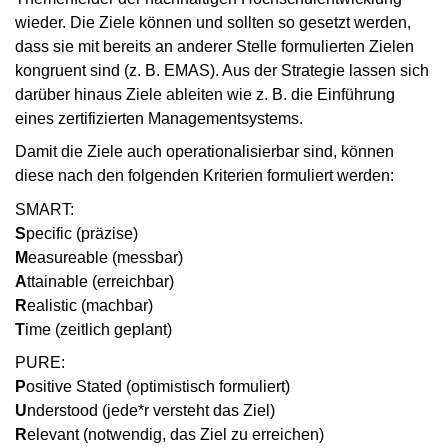
wieder. Die Ziele können und sollten so gesetzt werden,
dass sie mit bereits an anderer Stelle formulierten Zielen
kongruent sind (z. B. EMAS). Aus der Strategie lassen sich
darüber hinaus Ziele ableiten wie z. B. die Einführung
eines zertifizierten Managementsystems.
Damit die Ziele auch operationalisierbar sind, können
diese nach den folgenden Kriterien formuliert werden:
SMART:
S
pecific (präzise)
M
easureable (messbar)
A
ttainable (erreichbar)
R
ealistic (machbar)
T
ime (zeitlich geplant)
PURE:
P
ositive Stated (optimistisch formuliert)
U
nderstood (jede*r versteht das Ziel)
R
elevant (notwendig, das Ziel zu erreichen)