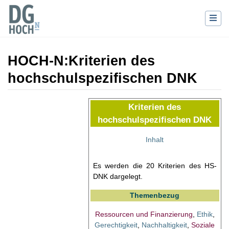
HOCH-N
:
Kriterien des
hochschulspezifischen DNK
Wechseln zu:
Navigation
,
Suche
Kriterien des
hochschulspezifischen DNK
Inhalt
Es werden die 20 Kriterien des HS-
DNK dargelegt.
Themenbezug
Ressourcen und Finanzierung
,
Ethik
,
Gerechtigkeit
,
Nachhaltigkeit
,
Soziale