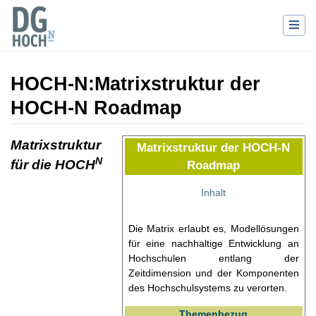
HOCH-N
:
Matrixstruktur der
HOCH-N Roadmap
Wechseln zu:
Navigation
,
Suche
Matrixstruktur
Matrixstruktur der HOCH-N
N
für die HOCH
Roadmap
Inhalt
Die Matrix erlaubt es, Modellösungen
für eine nachhaltige Entwicklung an
Hochschulen entlang der
Zeitdimension und der Komponenten
des Hochschulsystems zu verorten.
Themenbezug