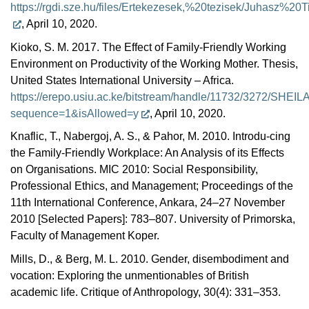
https://rgdi.sze.hu/files/Ertekezesek,%20tezisek/Juhasz%
, April 10, 2020.
Kioko, S. M. 2017. The Effect of Family-Friendly Working
Environment on Productivity of the Working Mother. Thesis,
United States International University – Africa.
https://erepo.usiu.ac.ke/bitstream/handle/11732/327
sequence=1&isAllowed=y
, April 10, 2020.
Knaflic, T., Nabergoj, A. S., & Pahor, M. 2010. Introdu-cing
the Family-Friendly Workplace: An Analysis of its Effects
on Organisations. MIC 2010: Social Responsibility,
Professional Ethics, and Management; Proceedings of the
11th International Conference, Ankara, 24–27 November
2010 [Selected Papers]: 783–807. University of Primorska,
Faculty of Management Koper.
Mills, D., & Berg, M. L. 2010. Gender, disembodiment and
vocation: Exploring the unmentionables of British
academic life. Critique of Anthropology, 30(4): 331–353.