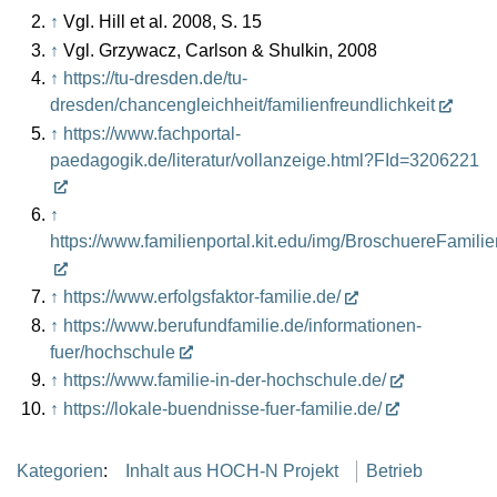
↑
Vgl. Hill et al. 2008, S. 15
↑
Vgl. Grzywacz, Carlson & Shulkin, 2008
↑
https://tu-dresden.de/tu-
dresden/chancengleichheit/familienfreundlichkeit
↑
https://www.fachportal-
paedagogik.de/literatur/vollanzeige.html?FId=3206221
↑
https://www.familienportal.kit.edu/img/BroschuereFamil
↑
https://www.erfolgsfaktor-familie.de/
↑
https://www.berufundfamilie.de/informationen-
fuer/hochschule
↑
https://www.familie-in-der-hochschule.de/
↑
https://lokale-buendnisse-fuer-familie.de/
Kategorien
:
Inhalt aus HOCH-N Projekt
Betrieb