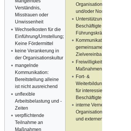
Mangelndes
Organisationskultur
Verständnis,
und/oder Normen
Misstrauen oder
Unterstützung für
Unwissenheit
Beschäftigte durch
Wechselkosten für die
Führungskräfte
Einführung/Umstellung;
Kommunikation und
Keine Fördermittel
gemeinsame
keine Verankerung in
Zielvereinbarungen
der Organisationskultur
Freiwilligkeit der
mangelnde
Maßnahmen
Kommunikation:
Fort- &
Bereitstellung alleine
Weiterbildungsangebote
ist nicht ausreichend
für interessierte
unflexible
Beschäftigte
Arbeitsbelastung und -
interne Vernetzung mit
Zeiten
Organisationseinheiten
verpflichtende
und externen Partnern
Teilnahme an
Maßnahmen