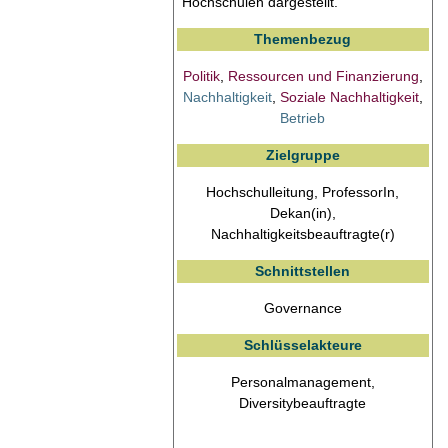
Hochschulen dargestellt.
Themenbezug
Politik
,
Ressourcen und Finanzierung
,
Nachhaltigkeit
,
Soziale Nachhaltigkeit
,
Betrieb
Zielgruppe
Hochschulleitung, ProfessorIn,
Dekan(in),
Nachhaltigkeitsbeauftragte(r)
Schnittstellen
Governance
Schlüsselakteure
Personalmanagement,
Diversitybeauftragte