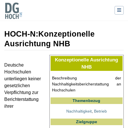
HOCH-N
:
Konzeptionelle
Ausrichtung NHB
Wechseln zu:
Navigation
,
Suche
Konzeptionelle Ausrichtung
Deutsche
NHB
Hochschulen
Beschreibung der
unterliegen keiner
Nachhaltigkeitsbericherstattung an
gesetzlichen
Hochschulen
Verpflichtung zur
Berichterstattung
Themenbezug
ihrer
Nachhaltigkeit
,
Betrieb
Zielgruppe