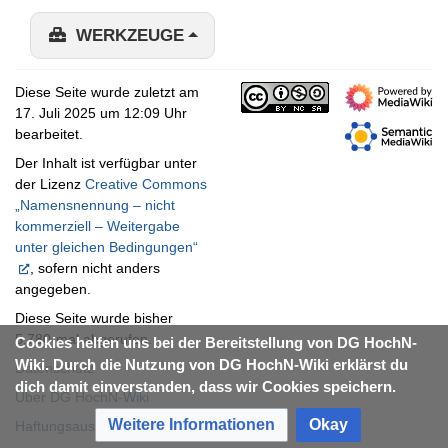
WERKZEUGE
Diese Seite wurde zuletzt am
17. Juli 2025 um 12:09 Uhr
bearbeitet.
Der Inhalt ist verfügbar unter
der Lizenz
Creative Commons
„Namensnennung – nicht
kommerziell – Weitergabe
unter gleichen Bedingungen“
, sofern nicht anders
angegeben.
Diese Seite wurde bisher
5.780-mal abgerufen.
Cookies helfen uns bei der Bereitstellung von DG HochN-
Wiki. Durch die Nutzung von DG HochN-Wiki erklärst du
Datenschutz
dich damit einverstanden, dass wir Cookies speichern.
Über DG HochN-Wiki
Weitere Informationen
Okay
Haftungsausschluss