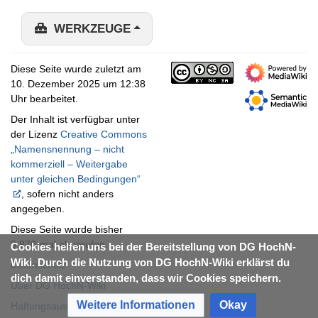
WERKZEUGE
Diese Seite wurde zuletzt am
10. Dezember 2025 um 12:38
Uhr bearbeitet.
Der Inhalt ist verfügbar unter
der Lizenz
Creative Commons
„Namensnennung – nicht
kommerziell – Weitergabe
unter gleichen Bedingungen“
, sofern nicht anders
angegeben.
Diese Seite wurde bisher
3.970-mal abgerufen.
Cookies helfen uns bei der Bereitstellung von DG HochN-
Wiki. Durch die Nutzung von DG HochN-Wiki erklärst du
Datenschutz
dich damit einverstanden, dass wir Cookies speichern.
Über DG HochN-Wiki
Weitere Informationen
Okay
Haftungsausschluss