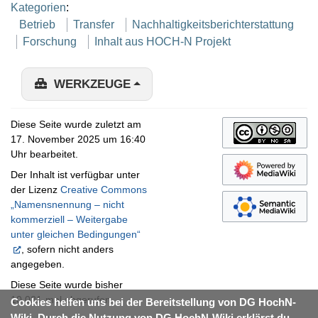
Kategorien
:
Betrieb
Transfer
Nachhaltigkeitsberichterstattung
Forschung
Inhalt aus HOCH-N Projekt
WERKZEUGE
Diese Seite wurde zuletzt am
17. November 2025 um 16:40
Uhr bearbeitet.
Der Inhalt ist verfügbar unter
der Lizenz
Creative Commons
„Namensnennung – nicht
kommerziell – Weitergabe
unter gleichen Bedingungen“
, sofern nicht anders
angegeben.
Diese Seite wurde bisher
10.021-mal abgerufen.
Cookies helfen uns bei der Bereitstellung von DG HochN-
Wiki. Durch die Nutzung von DG HochN-Wiki erklärst du