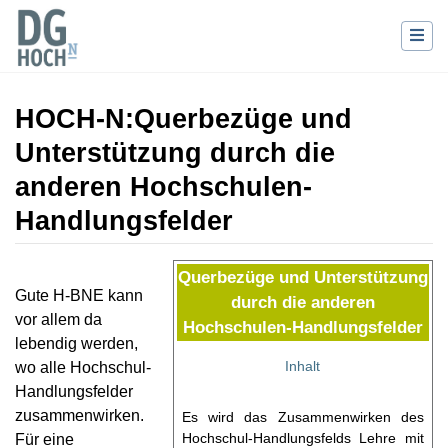
HOCH-N
:
Querbezüge und
Unterstützung durch die
anderen Hochschulen-
Handlungsfelder
Wechseln zu:
Navigation
,
Suche
Querbezüge und Unterstützung
Gute H-BNE kann
durch die anderen
vor allem da
Hochschulen-Handlungsfelder
lebendig werden,
Inhalt
wo alle Hochschul-
Handlungsfelder
zusammenwirken.
Es wird das Zusammenwirken des
Hochschul-Handlungsfelds Lehre mit
Für eine