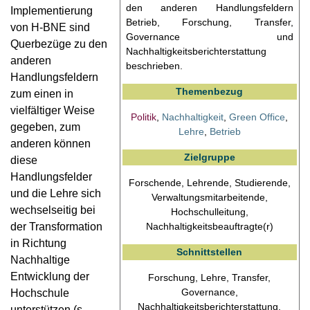
den anderen Handlungsfeldern
Implementierung
Betrieb, Forschung, Transfer,
von H-BNE sind
Governance und
Querbezüge zu den
Nachhaltigkeitsberichterstattung
anderen
beschrieben.
Handlungsfeldern
Themenbezug
zum einen in
vielfältiger Weise
Politik
,
Nachhaltigkeit
,
Green Office
,
gegeben, zum
Lehre
,
Betrieb
anderen können
Zielgruppe
diese
Handlungsfelder
Forschende, Lehrende, Studierende,
und die Lehre sich
Verwaltungsmitarbeitende,
wechselseitig bei
Hochschulleitung,
Nachhaltigkeitsbeauftragte(r)
der Transformation
in Richtung
Schnittstellen
Nachhaltige
Entwicklung der
Forschung, Lehre, Transfer,
Governance,
Hochschule
Nachhaltigkeitsberichterstattung,
unterstützen (s.