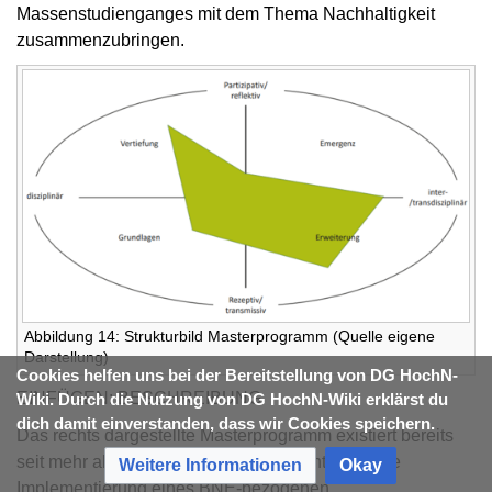
Massenstudienganges mit dem Thema Nachhaltigkeit
zusammenzubringen.
Abbildung 14: Strukturbild Masterprogramm (Quelle eigene
Darstellung)
Cookies helfen uns bei der Bereitstellung von DG HochN-
EINFÜGEN: BESCHREIBUNG
Wiki. Durch die Nutzung von DG HochN-Wiki erklärst du
dich damit einverstanden, dass wir Cookies speichern.
Das rechts dargestellte Masterprogramm existiert bereits
seit mehr als 10 Jahren und verdeutlicht, dass die
Weitere Informationen
Okay
Implementierung eines BNE-bezogenen