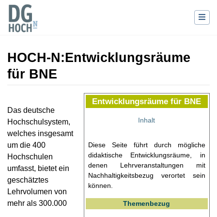
HOCH-N
:
Entwicklungsräume
für BNE
Wechseln zu:
Navigation
,
Suche
Entwicklungsräume für BNE
Das deutsche
Inhalt
Hochschulsystem,
welches insgesamt
Diese Seite führt durch mögliche
um die 400
didaktische Entwicklungsräume, in
Hochschulen
denen Lehrveranstaltungen mit
umfasst, bietet ein
Nachhaltigkeitsbezug verortet sein
geschätztes
können.
Lehrvolumen von
mehr als 300.000
Themenbezug