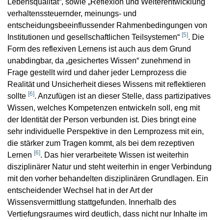
Lebensqualität“, sowie „Reflexion und Weiterentwicklung
verhaltenssteuernder, meinungs- und
entscheidungsbeeinflussender Rahmenbedingungen von
[
5
]
Institutionen und gesellschaftlichen Teilsystemen“
. Die
Form des reflexiven Lernens ist auch aus dem Grund
unabdingbar, da „gesichertes Wissen“ zunehmend in
Frage gestellt wird und daher jeder Lernprozess die
Realität und Unsicherheit dieses Wissens mit reflektieren
[
6
]
sollte
. Anzufügen ist an dieser Stelle, dass partizipatives
Wissen, welches Kompetenzen entwickeln soll, eng mit
der Identität der Person verbunden ist. Dies bringt eine
sehr individuelle Perspektive in den Lernprozess mit ein,
die stärker zum Tragen kommt, als bei dem rezeptiven
[
6
]
Lernen
. Das hier verarbeitete Wissen ist weiterhin
disziplinärer Natur und steht weiterhin in enger Verbindung
mit den vorher behandelten disziplinären Grundlagen. Ein
entscheidender Wechsel hat in der Art der
Wissensvermittlung stattgefunden. Innerhalb des
Vertiefungsraumes wird deutlich, dass nicht nur Inhalte im