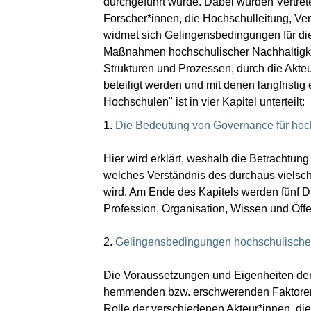
durchgeführt wurde. Dabei wurden Vertret
Forscher*innen, die Hochschulleitung, Ver
widmet sich Gelingensbedingungen für di
Maßnahmen hochschulischer Nachhaltigkeit
Strukturen und Prozessen, durch die Akt
beteiligt werden und mit denen langfristi
Hochschulen" ist in vier Kapitel unterteilt:
1.
Die Bedeutung von Governance für hoch
Hier wird erklärt, weshalb die Betrachtun
welches Verständnis des durchaus vielsc
wird. Am Ende des Kapitels werden fünf D
Profession, Organisation, Wissen und Öffen
2.
Gelingensbedingungen hochschulischer
Die Voraussetzungen und Eigenheiten der 
hemmenden bzw. erschwerenden Faktoren in
Rolle der verschiedenen Akteur*innen, di