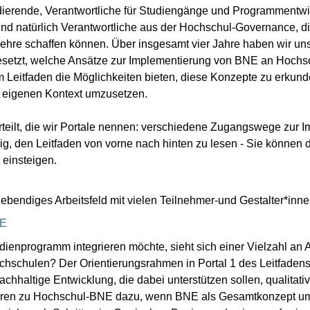
dierende, Verantwortliche für Studiengänge und Programmentwi
und natürlich Verantwortliche aus der Hochschul-Governance, di
hre schaffen können. Über insgesamt vier Jahre haben wir uns
etzt, welche Ansätze zur Implementierung von BNE an Hochsc
 Leitfaden die Möglichkeiten bieten, diese Konzepte zu erkunde
m eigenen Kontext umzusetzen.
nterteilt, die wir Portale nennen: verschiedene Zugangswege zur
g, den Leitfaden von vorne nach hinten zu lesen - Sie können d
 einsteigen.
 lebendiges Arbeitsfeld mit vielen Teilnehmer-und Gestalter*inn
NE
ienprogramm integrieren möchte, sieht sich einer Vielzahl an 
chschulen? Der Orientierungsrahmen in Portal 1 des Leitfadens 
chhaltige Entwicklung, die dabei unterstützen sollen, qualitat
ören zu Hochschul-BNE dazu, wenn BNE als Gesamtkonzept umg