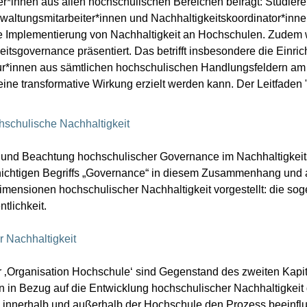
er*innen aus allen hochschulischen Bereichen befragt: Studier
waltungsmitarbeiter*innen und Nachhaltigkeitskoordinator*inne
e Implementierung von Nachhaltigkeit an Hochschulen. Zudem
sgovernance präsentiert. Das betrifft insbesondere die Einric
eur*innen aus sämtlichen hochschulischen Handlungsfeldern am
g eine transformative Wirkung erzielt werden kann. Der Leitfade
schulische Nachhaltigkeit
g und Beachtung hochschulischer Governance im Nachhaltigkeitsp
hichtigen Begriffs „Governance“ in diesem Zusammenhang und 
imensionen hochschulischer Nachhaltigkeit vorgestellt: die so
tlichkeit.
 Nachhaltigkeit
‚Organisation Hochschule‘ sind Gegenstand des zweiten Kapitel
 Bezug auf die Entwicklung hochschulischer Nachhaltigkeit di
e innerhalb und außerhalb der Hochschule den Prozess beeinfl