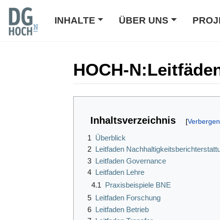
INHALTE
ÜBER UNS
PROJ
HOCH-N
:
Leitfäde
Wechseln zu:
Navigation
,
Suche
Inhaltsverzeichnis
1
Überblick
2
Leitfaden Nachhaltigkeitsberichterstatt
3
Leitfaden Governance
4
Leitfaden Lehre
4.1
Praxisbeispiele BNE
5
Leitfaden Forschung
6
Leitfaden Betrieb